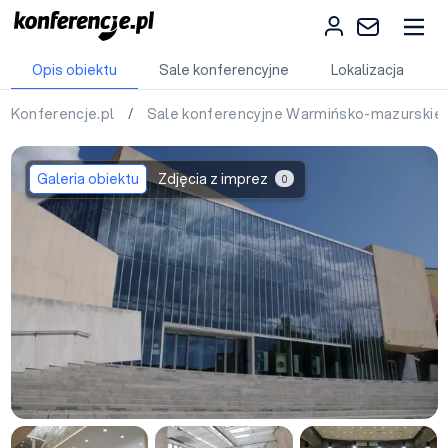
Opis obiektu
Sale konferencyjne
Lokalizacja
Konferencje.pl
/
Sale konferencyjne Warmińsko-mazurskie
Galeria obiektu
Zdjęcia z imprez
0