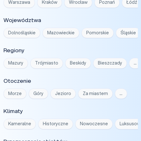
Warszawa
Kraków
Wrocław
Poznań
Łódź
Województwa
Dolnośląskie
Mazowieckie
Pomorskie
Śląskie
Regiony
Mazury
Trójmiasto
Beskidy
Bieszczady
…
Otoczenie
Morze
Góry
Jezioro
Za miastem
…
Klimaty
Kameralne
Historyczne
Nowoczesne
Luksusow