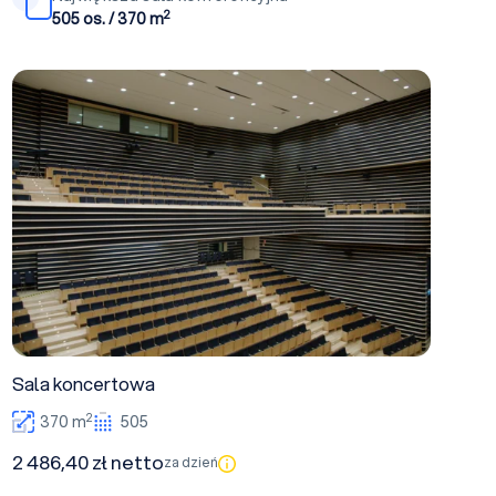
2
505 os. / 370 m
Sala koncertowa
Sala koncertowa
2
370 m
505
2 486,40 zł netto
za dzień