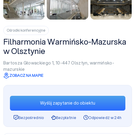
+3
Ośrodki konferencyjne
Filharmonia Warmińsko-Mazurska
w Olsztynie
Bartosza Głowackiego 1, 10-447
Olsztyn
,
warmińsko-
mazurskie
ZOBACZ NA MAPIE
Wyślij zapytanie do obiektu
Bezpośrednio
Bezpłatnie
Odpowiedź w 24h