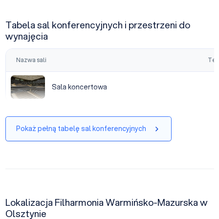
Tabela sal konferencyjnych i przestrzeni do
wynajęcia
Nazwa sali
Tea
Sala koncertowa
Sala koncertowa
Pokaż pełną tabelę sal konferencyjnych
Lokalizacja Filharmonia Warmińsko-Mazurska w
Olsztynie