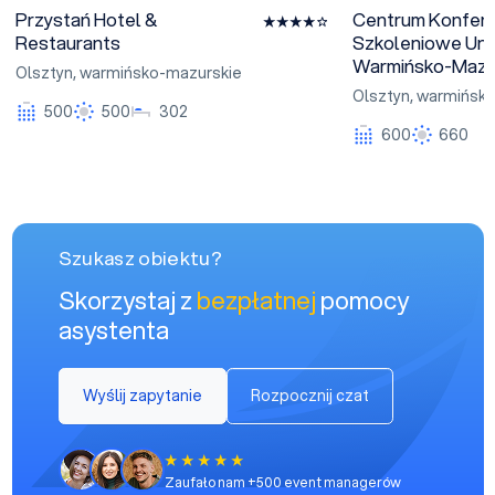
Przystań Hotel &
Centrum Konfere
Restaurants
Szkoleniowe Uni
Warmińsko-Mazur
Olsztyn
,
warmińsko-mazurskie
Olsztyn
,
warmińsko
500
500
302
600
660
Szukasz obiektu?
Skorzystaj z
bezpłatnej
pomocy
asystenta
Wyślij zapytanie
Rozpocznij czat
Zaufało nam +500 event managerów