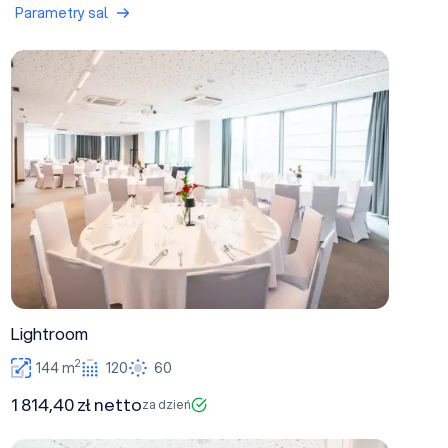
Parametry sal
Lightroom
Lightroom
2
144 m
120
60
1 814,40 zł netto
za dzień