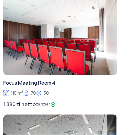
Focus Meeting Room 4
Focus Meeting Room 4
2
110 m
70
50
1 386 zł netto
za dzień
Focus Meeting Room 3