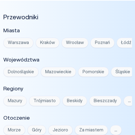
Przewodniki
Miasta
Warszawa
Kraków
Wrocław
Poznań
Łódź
Województwa
Dolnośląskie
Mazowieckie
Pomorskie
Śląskie
Regiony
Mazury
Trójmiasto
Beskidy
Bieszczady
…
Otoczenie
Morze
Góry
Jezioro
Za miastem
…