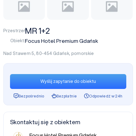
MR 1+2
Przestrzeń:
Focus Hotel Premium Gdańsk
Obiekt:
Nad Stawem 5, 80-454
Gdańsk
,
pomorskie
Wyślij zapytanie do obiektu
Bezpośrednio
Bezpłatnie
Odpowiedź w 24h
Skontaktuj się z obiektem
Focus Hotel Premium Gdańsk