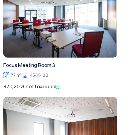
Focus Meeting Room 3
2
77 m
45
30
970,20 zł netto
za dzień
Focus Meeting Room 5