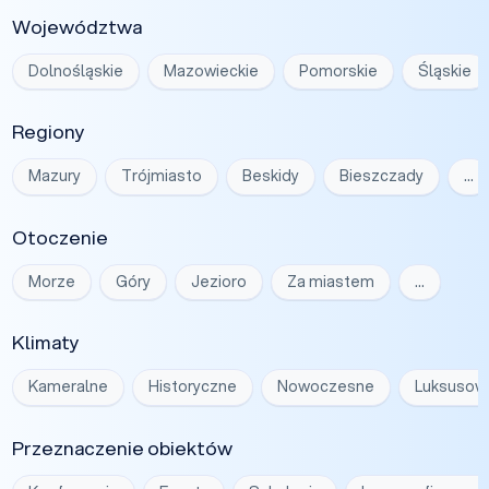
Województwa
Dolnośląskie
Mazowieckie
Pomorskie
Śląskie
Regiony
Mazury
Trójmiasto
Beskidy
Bieszczady
…
Otoczenie
Morze
Góry
Jezioro
Za miastem
…
Klimaty
Kameralne
Historyczne
Nowoczesne
Luksusow
Przeznaczenie obiektów