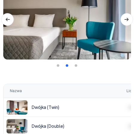
Nazwa
Licz
Dwójka (Twin)
| | | |
Dwójka (Double)
| | | |