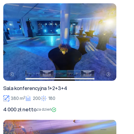
Sala konferencyjna 1+2+3+4
Sala konferencyjna 1+2+3+4
2
380 m
200
180
4 000 zł netto
za dzień
Sala konferencyjna 3+4