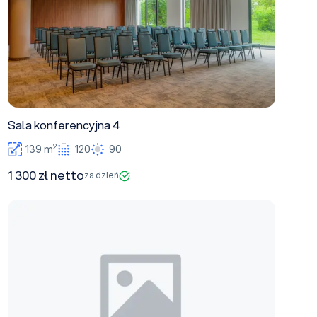
Sala konferencyjna 4
2
139 m
120
90
1 300 zł netto
za dzień
Sala konferencyjna 1+2