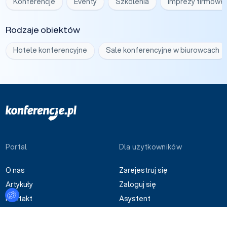
Konferencje
Eventy
Szkolenia
Imprezy firmowe
Rodzaje obiektów
Hotele konferencyjne
Sale konferencyjne w biurowcach
Portal
Dla użytkowników
O nas
Zarejestruj się
Artykuły
Zaloguj się
Ustawienia plików cookies
Kontakt
Asystent
Przewodniki
Statystyki