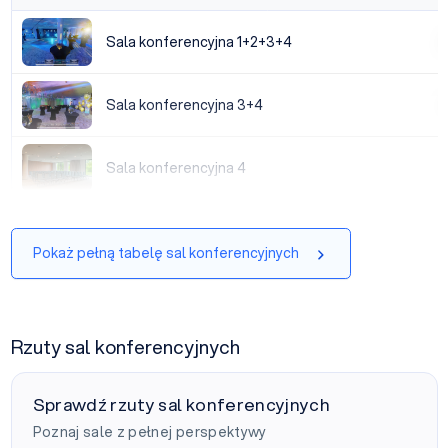
Sala konferencyjna 1+2+3+4
Sala konferencyjna 1+2+3+4
|
Sala konferencyjna 3+4
Sala konferencyjna 3+4
|
Sala konferencyjna 4
Sala konferencyjna 4
|
Pokaż pełną tabelę sal konferencyjnych
Rzuty sal konferencyjnych
Sprawdź rzuty sal konferencyjnych
Poznaj sale z pełnej perspektywy