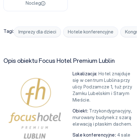
Nocleg
Tagi:
Imprezy dla dzieci
Hotele konferencyjne
Kongr
Opis obiektu Focus Hotel Premium Lublin
Lokalizacja:
Hotel znajduje
się w centrum Lublina przy
ulicy Podzamcze 1, tuż przy
Zamku Lubelskim i Starym
Mieście.
Obiekt:
Trzykondygnacyjny,
murowany budynek z szarą
elewacją i płaskim dachem.
Sale konferencyjne:
4 sale