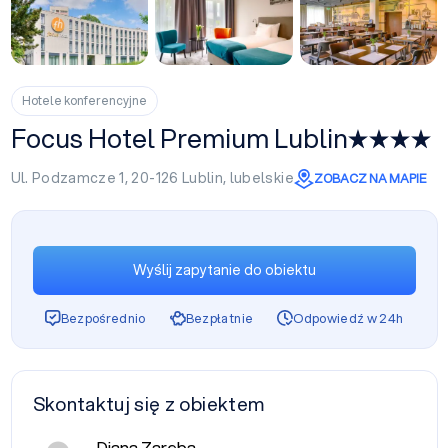
+11
Hotele konferencyjne
Focus Hotel Premium Lublin
Ul. Podzamcze 1, 20-126
Lublin
,
lubelskie
ZOBACZ NA MAPIE
Wyślij zapytanie do obiektu
Bezpośrednio
Bezpłatnie
Odpowiedź w 24h
Skontaktuj się z obiektem