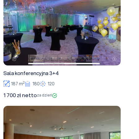
Sala konferencyjna 3+4
2
187 m
180
120
1 700 zł netto
za dzień
Sala konferencyjna 4