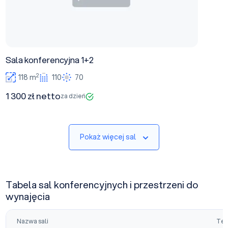
Sala konferencyjna 1+2
2
118 m
110
70
1 300 zł netto
za dzień
Pokaż więcej sal
Tabela sal konferencyjnych i przestrzeni do
wynajęcia
Nazwa sali
Tea