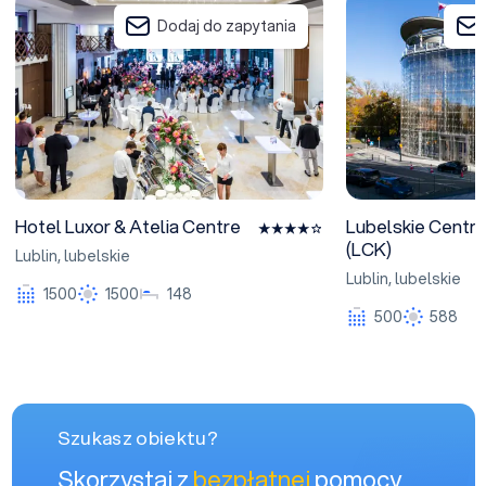
Hotel Luxor & Atelia Centre
Lubelskie Centrum
Dodaj do zapytania
Hotel Luxor & Atelia Centre
Lubelskie Centr
(LCK)
Lublin
,
lubelskie
Lublin
,
lubelskie
1500
1500
148
500
588
Szukasz obiektu?
Skorzystaj z
bezpłatnej
pomocy