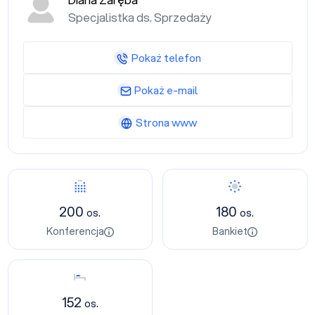
Diana Zaręba
Specjalistka ds. Sprzedaży
Pokaż telefon
Pokaż e-mail
Strona www
Konferencja
Bankiet
200
180
os.
os.
Konferencja
Bankiet
Nocleg
152
os.