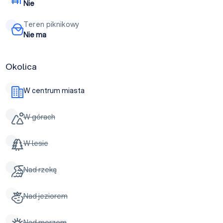
Nie
Teren piknikowy
Nie ma
Okolica
W centrum miasta
W górach
W lesie
Nad rzeką
Nad jeziorem
Nad morzem