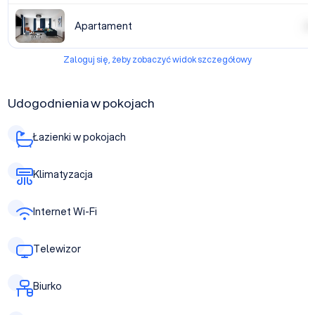
Apartament
| | | 
Zaloguj się, żeby zobaczyć widok szczegółowy
Udogodnienia w pokojach
Łazienki w pokojach
Klimatyzacja
Internet Wi-Fi
Telewizor
Biurko