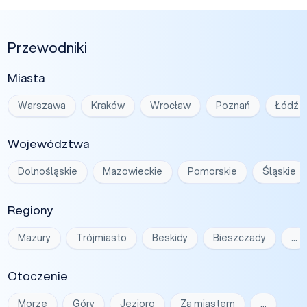
Przewodniki
Miasta
Warszawa
Kraków
Wrocław
Poznań
Łódź
Województwa
Dolnośląskie
Mazowieckie
Pomorskie
Śląskie
Regiony
Mazury
Trójmiasto
Beskidy
Bieszczady
…
Otoczenie
Morze
Góry
Jezioro
Za miastem
…