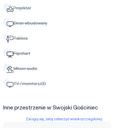
Projektor
Ekran wbudowany
Tablica
Flipchart
Mikser audio
TV / monitor LCD
Inne przestrzenie w Swojski Gościniec
Zaloguj się, żeby zobaczyć widok szczegółowy
Sala restauracyjna 2