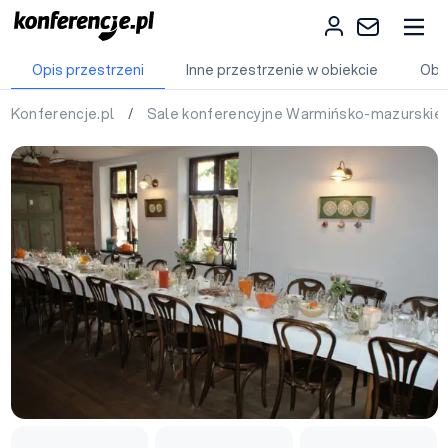
Opis przestrzeni
Inne przestrzenie w obiekcie
Obi
Konferencje.pl
/
Sale konferencyjne Warmińsko-mazurskie