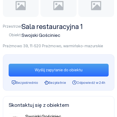
Sala restauracyjna 1
Przestrzeń:
Swojski Gościniec
Obiekt:
Prażmowo 39, 11-520
Prażmowo
,
warmińsko-mazurskie
Wyślij zapytanie do obiektu
Bezpośrednio
Bezpłatnie
Odpowiedź w 24h
Skontaktuj się z obiektem
Swojski Gościniec