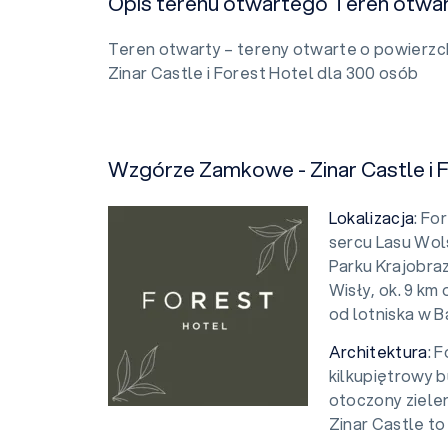
Opis terenu otwartego Teren otwa
Teren otwarty – tereny otwarte o powierz
Zinar Castle i Forest Hotel dla 300 osób
Wzgórze Zamkowe - Zinar Castle i 
Lokalizacja
: Fo
sercu Lasu Wol
Parku Krajobra
Wisły, ok. 9 k
od lotniska w B
Architektura
: 
kilkupiętrowy 
otoczony ziele
Zinar Castle t