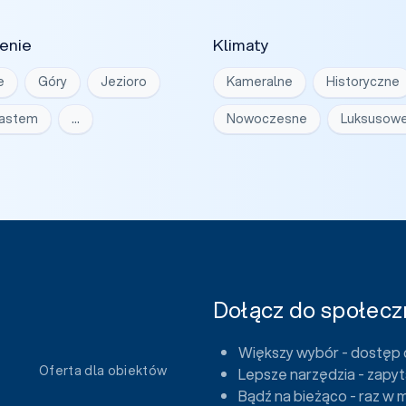
enie
Klimaty
e
Góry
Jezioro
Kameralne
Historyczne
iastem
…
Nowoczesne
Luksusow
Dołącz do społeczn
Większy wybór - dostęp 
Oferta dla obiektów
Lepsze narzędzia - zapyt
Bądź na bieżąco - raz w 