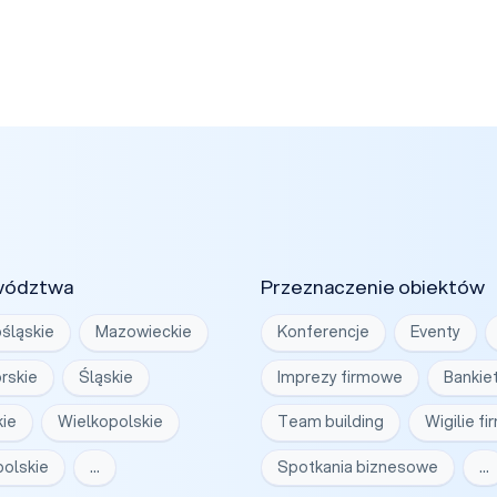
wództwa
Przeznaczenie obiektów
śląskie
Mazowieckie
Konferencje
Eventy
rskie
Śląskie
Imprezy firmowe
Bankie
ie
Wielkopolskie
Team building
Wigilie f
olskie
…
Spotkania biznesowe
…