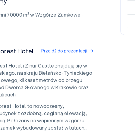
rty
chni 70000 m² w Wzgórze Zamkowe -
Forest Hotel
Przejdź do prezentacji
rest Hotel i Zinar Castle znajdują się w
skiego, na skraju Bielańsko-Tynieckiego
zowego, kilkaset metrów od brzegu
m od Dworca Głównego w Krakowie oraz
alicach.
Forest Hotel to nowoczesny,
budynek z ozdobną, ceglaną elewacją,
nią. Położony na wapiennym wzgórzu
o zamek wybudowany został w latach...