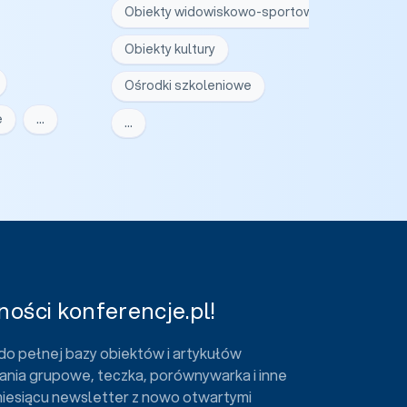
Obiekty widowiskowo-sportowe
Obiekty kultury
Ośrodki szkoleniowe
e
…
…
ości konferencje.pl!
do pełnej bazy obiektów i artykułów
ania grupowe, teczka, porównywarka i inne
miesiącu newsletter z nowo otwartymi