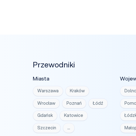
Przewodniki
Miasta
Woje
Warszawa
Kraków
Dolno
Wrocław
Poznań
Łódź
Pomo
Gdańsk
Katowice
Łódzk
Szczecin
…
Małop