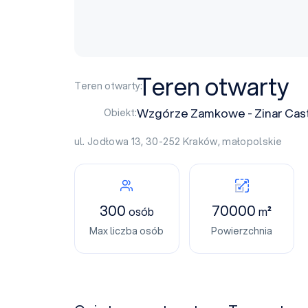
Teren otwarty
Teren otwarty:
Wzgórze Zamkowe - Zinar Castl
Obiekt:
ul. Jodłowa 13, 30-252
Kraków
,
małopolskie
300
70000
osób
m²
Max liczba osób
Powierzchnia