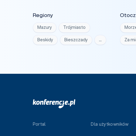
Regiony
Otocz
Mazury
Trójmiasto
Morz
Beskidy
Bieszczady
…
Za m
Portal
Dla użytkowników