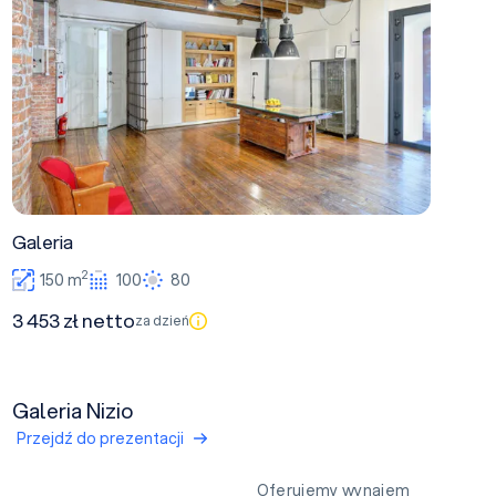
Galeria
2
150 m
100
80
3 453 zł netto
za dzień
Galeria Nizio
Przejdź do prezentacji
Oferujemy wynajem