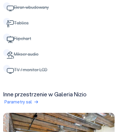
Ekran wbudowany
Tablica
Flipchart
Mikser audio
TV / monitor LCD
Inne przestrzenie w Galeria Nizio
Parametry sal
Galeria