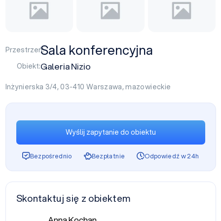
Sala konferencyjna
Przestrzeń:
Galeria Nizio
Obiekt:
Inżynierska 3/4, 03-410
Warszawa
,
mazowieckie
Wyślij zapytanie do obiektu
Bezpośrednio
Bezpłatnie
Odpowiedź w 24h
Skontaktuj się z obiektem
Anna Kochan