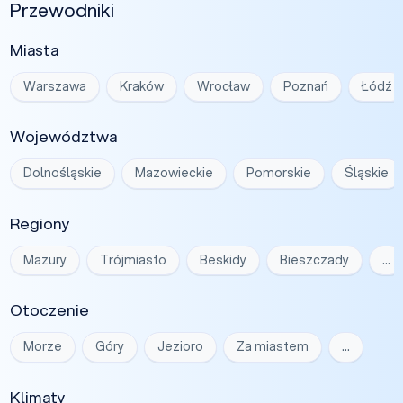
Przewodniki
Miasta
Warszawa
Kraków
Wrocław
Poznań
Łódź
Województwa
Dolnośląskie
Mazowieckie
Pomorskie
Śląskie
Regiony
Mazury
Trójmiasto
Beskidy
Bieszczady
…
Otoczenie
Morze
Góry
Jezioro
Za miastem
…
Klimaty