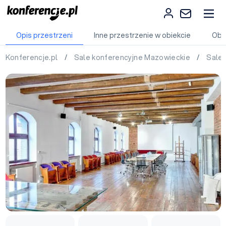
Opis przestrzeni
Inne przestrzenie w obiekcie
Obi
Konferencje.pl
/
Sale konferencyjne Mazowieckie
/
Sale