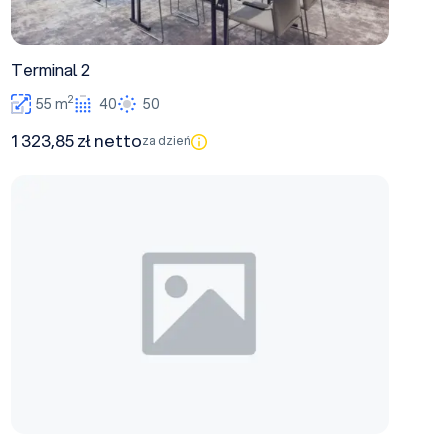
Terminal 2
2
55 m
40
50
1 323,85 zł netto
za dzień
Business Meeting Apartments