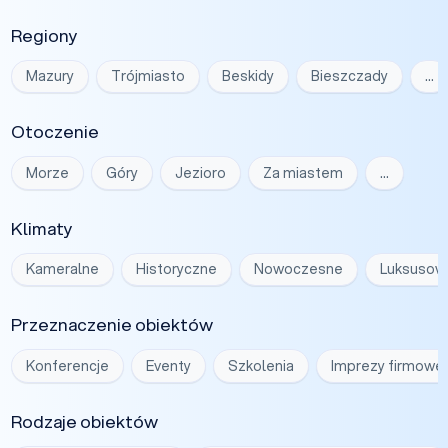
Regiony
Mazury
Trójmiasto
Beskidy
Bieszczady
…
Otoczenie
Morze
Góry
Jezioro
Za miastem
…
Klimaty
Kameralne
Historyczne
Nowoczesne
Luksusow
Przeznaczenie obiektów
Konferencje
Eventy
Szkolenia
Imprezy firmowe
Rodzaje obiektów