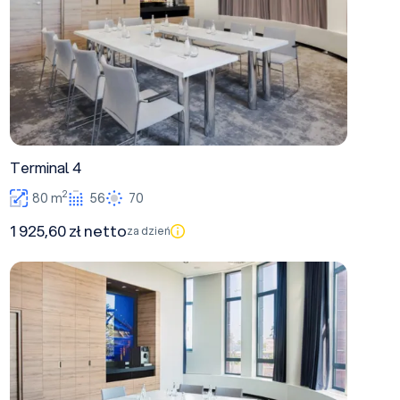
Terminal 4
2
80 m
56
70
1 925,60 zł netto
za dzień
Terminal 3