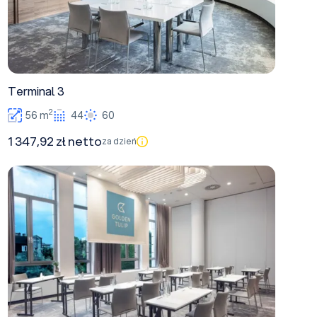
Terminal 3
2
56 m
44
60
1 347,92 zł netto
za dzień
Terminal 2