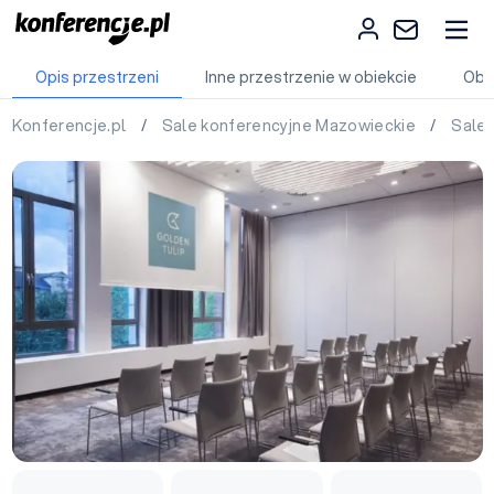
Opis przestrzeni
Inne przestrzenie w obiekcie
Obi
Konferencje.pl
/
Sale konferencyjne Mazowieckie
/
Sale