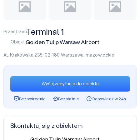
Terminal 1
Przestrzeń:
Golden Tulip Warsaw Airport
Obiekt:
Al. Krakowska 235, 02-180
Warszawa
,
mazowieckie
Wyślij zapytanie do obiektu
Bezpośrednio
Bezpłatnie
Odpowiedź w 24h
Skontaktuj się z obiektem
Golden Tulip Warsaw Airport