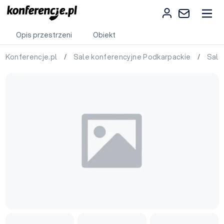
Opis przestrzeni
Obiekt
Konferencje.pl
/
Sale konferencyjne Podkarpackie
/
Sale