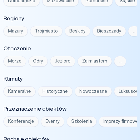
Dolnośląskie
Mazowieckie
Pomorskie
Śląskie
Regiony
Mazury
Trójmiasto
Beskidy
Bieszczady
…
Otoczenie
Morze
Góry
Jezioro
Za miastem
…
Klimaty
Kameralne
Historyczne
Nowoczesne
Luksusow
Przeznaczenie obiektów
Konferencje
Eventy
Szkolenia
Imprezy firmowe
Rodzaje obiektów