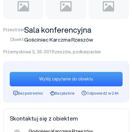
Sala konferencyjna
Przestrzeń:
Gościniec Karczma Rzeszów
Obiekt:
Przemysłowa 3, 35-001
Rzeszów
,
podkarpackie
Wyślij zapytanie do obiektu
Bezpośrednio
Bezpłatnie
Odpowiedź w 24h
Skontaktuj się z obiektem
Gościniec Karczma Rzeszów