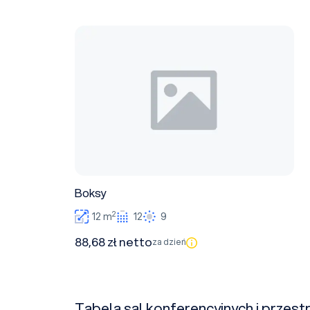
Boksy
Boksy
2
12 m
12
9
88,68 zł netto
za dzień
Tabela sal konferencyjnych i przest