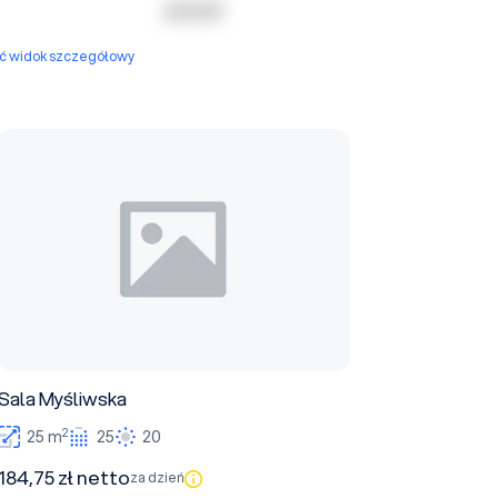
| | | | | | | | |
yć widok szczegółowy
Sala Myśliwska
Sala Myśliwska
2
25 m
25
20
184,75 zł netto
za dzień