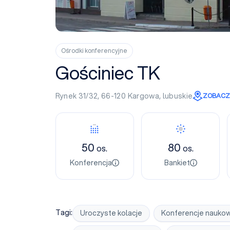
Ośrodki konferencyjne
Gościniec TK
Rynek 31/32, 66-120
Kargowa
,
lubuskie
ZOBACZ 
Konferencja
Bankiet
50
80
os.
os.
Konferencja
Bankiet
Tagi:
Uroczyste kolacje
Konferencje nauko