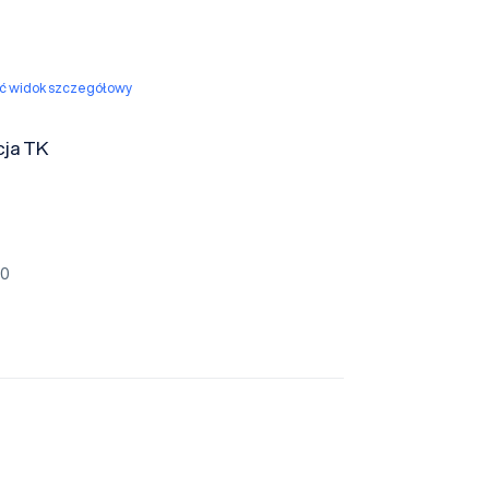
yć widok szczegółowy
cja TK
80