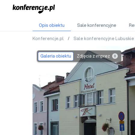
Opis obiektu
Sale konferencyjne
Re
Konferencje.pl
/
Sale konferencyjne Lubuski
Galeria obiektu
Zdjęcia z imprez
0