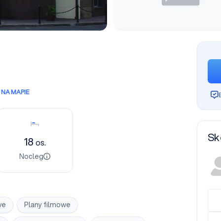
NA MAPIE
Nocleg
Sk
18
os.
Nocleg
we
Plany filmowe