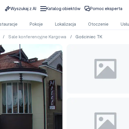
Wyszukaj z AI
Katalog obiektów
Pomoc eksperta
stauracje
Pokoje
Lokalizacja
Otoczenie
Usłu
e
/
Sale konferencyjne Kargowa
/ Gościniec TK