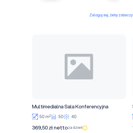
Zaloguj się, żeby zobacz
Multimedialna Sala Konferencyjna
Multimedialna Sala Konferencyjna
2
50 m
50
40
369,50 zł netto
za dzień