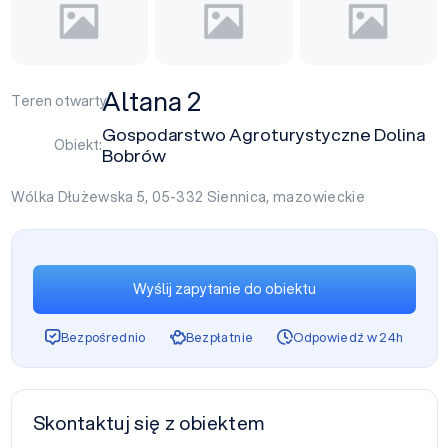
Altana 2
Teren otwarty:
Gospodarstwo Agroturystyczne Dolina
Obiekt:
Bobrów
Wólka Dłużewska 5, 05-332
Siennica
,
mazowieckie
Wyślij zapytanie do obiektu
Bezpośrednio
Bezpłatnie
Odpowiedź w 24h
Skontaktuj się z obiektem