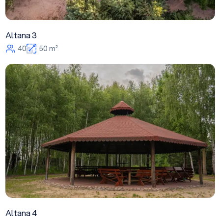
Altana 3
40
50 m²
Altana 4