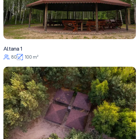
Altana 1
80
100 m²