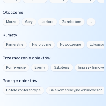
Otoczenie
Morze
Góry
Jezioro
Za miastem
…
Klimaty
Kameralne
Historyczne
Nowoczesne
Luksusow
Przeznaczenie obiektów
Konferencje
Eventy
Szkolenia
Imprezy firmowe
Rodzaje obiektów
Hotele konferencyjne
Sale konferencyjne w biurowcach