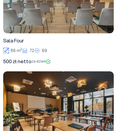
Sala Four
2
86 m
72
69
500 zł netto
za dzień
Sala Three