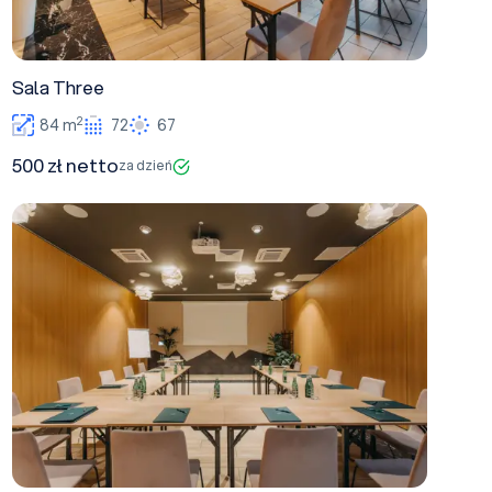
Sala Three
2
84 m
72
67
500 zł netto
za dzień
Sala One