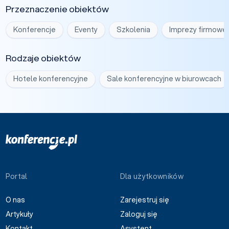
Przeznaczenie obiektów
Konferencje
Eventy
Szkolenia
Imprezy firmowe
Rodzaje obiektów
Hotele konferencyjne
Sale konferencyjne w biurowcach
Portal
Dla użytkowników
O nas
Zarejestruj się
Artykuły
Zaloguj się
Kontakt
Asystent