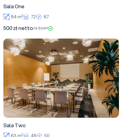
Sala One
2
84 m
72
67
500 zł netto
za dzień
Sala Two
Sala Two
2
63 m
49
50