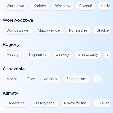
Warszawa
Kraków
Wrocław
Poznań
Łódź
Województwa
Dolnośląskie
Mazowieckie
Pomorskie
Śląskie
Regiony
Mazury
Trójmiasto
Beskidy
Bieszczady
…
Otoczenie
Morze
Góry
Jezioro
Za miastem
…
Klimaty
Kameralne
Historyczne
Nowoczesne
Luksusow