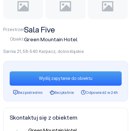
Sala Five
Przestrzeń:
Green Mountain Hotel
Obiekt:
Sarnia 21, 58-540
Karpacz
,
dolnośląskie
Wyślij zapytanie do obiektu
Bezpośrednio
Bezpłatnie
Odpowiedź w 24h
Skontaktuj się z obiektem
Green Mountain Hotel