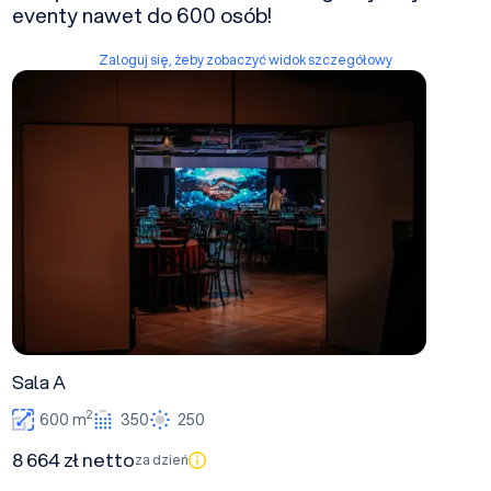
eventy nawet do 600 osób!
Zaloguj się, żeby zobaczyć widok szczegółowy
Sala A
Sala A
2
600 m
350
250
8 664 zł netto
za dzień