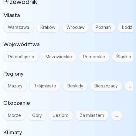
Przewodniki
Miasta
Warszawa
Kraków
Wrocław
Poznań
Łódź
Województwa
Dolnośląskie
Mazowieckie
Pomorskie
Śląskie
Regiony
Mazury
Trójmiasto
Beskidy
Bieszczady
…
Otoczenie
Morze
Góry
Jezioro
Za miastem
…
Klimaty