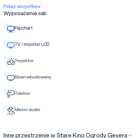
Pokaż wszystkie
Wyposażenie sali
Flipchart
TV / monitor LCD
Projektor
Ekran wbudowany
Tablica
Mikser audio
Inne przestrzenie w Stare Kino Ogrody Geyera -