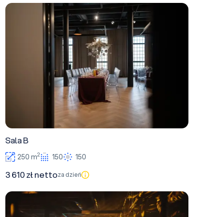
Sala B
Sala B
2
250 m
150
150
3 610 zł netto
za dzień
Stare Kino Ogrody Geyera