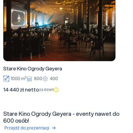
Stare Kino Ogrody Geyera
2
1000 m
800
400
14 440 zł netto
za dzień
Stare Kino Ogrody Geyera - eventy nawet do
600 osób!
Przejdź do prezentacji