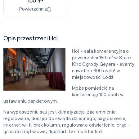
150
m²
Powierzchnia
Opis przestrzeni Hol
Hol – sala konferencyjna o
powierzchni 150 m² w Stare
Kino Ogrody Geyera - eventy
nawet do 600 osób! w
miejscowości Łódź.
Może pomieścić na
konferencję 100 osób w
ustawieniu bankietowym.
Na wyposażeniu sali jest klimatyzacja, zaciemnienie
regulowane, dostęp do światła dziennego, nagłośnienie,
internet wi-fi, brak kolumn, regulowane oświetlenie, prąd -
gniazdo trójfazowe, flipchart, tv / monitor lcd.