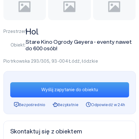
Hol
Przestrzeń:
Stare Kino Ogrody Geyera - eventy nawet
Obiekt:
do 600 osób!
Piotrkowska 293/305, 93-004
Łódź
,
łódzkie
Wyślij zapytanie do obiektu
Bezpośrednio
Bezpłatnie
Odpowiedź w 24h
Skontaktuj się z obiektem