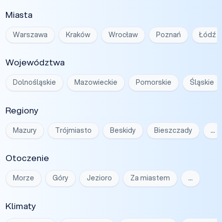
Miasta
Warszawa
Kraków
Wrocław
Poznań
Łódź
Województwa
Dolnośląskie
Mazowieckie
Pomorskie
Śląskie
Regiony
Mazury
Trójmiasto
Beskidy
Bieszczady
…
Otoczenie
Morze
Góry
Jezioro
Za miastem
…
Klimaty