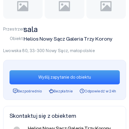
sala
Przestrzeń:
Helios Nowy Sącz Galeria Trzy Korony
Obiekt:
Lwowska 80, 33-300
Nowy Sącz
,
małopolskie
Wyślij zapytanie do obiektu
Bezpośrednio
Bezpłatnie
Odpowiedź w 24h
Skontaktuj się z obiektem
Helios Nowy Sącz Galeria Trzy Korony