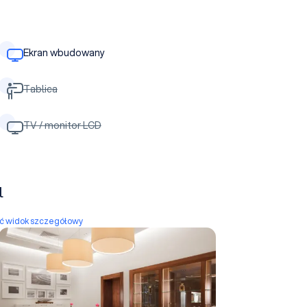
Ekran wbudowany
Tablica
TV / monitor LCD
l
yć widok szczegółowy
VIP SIENNA