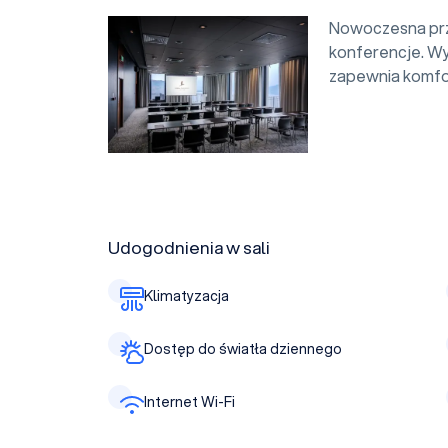
Nowoczesna prze
konferencje. Wy
zapewnia komfor
Udogodnienia w sali
Klimatyzacja
Dostęp do światła dziennego
Internet Wi-Fi