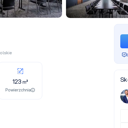
olskie
Sk
123
m²
Powierzchnia