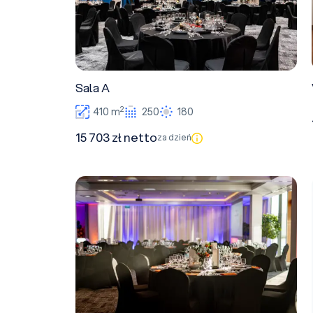
Sala A
2
410 m
250
180
15 703 zł netto
za dzień
Sala B