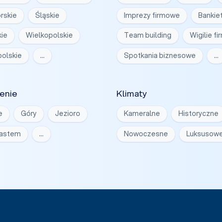
rskie
Śląskie
Imprezy firmowe
Bankie
ie
Wielkopolskie
Team building
Wigilie f
olskie
…
Spotkania biznesowe
…
enie
Klimaty
e
Góry
Jezioro
Kameralne
Historyczne
iastem
…
Nowoczesne
Luksusow