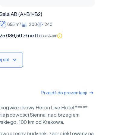
Sala AB (A+B1+B2)
2
655 m
300
240
25 086,50 zł netto
za dzień
j sal
Przejdź do prezentacji
ciogwiazdkowy Heron Live Hotel*****
 miejscowości Sienna, nad brzegiem
skiego, 100 km od Krakowa.
owoczesny budynek, zaprojektowany na