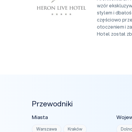
wzór ekskluzyw
stylem i dbałoś
częściowo prze
otoczeniem i z
Hotel został zb
Przewodniki
Miasta
Woje
Warszawa
Kraków
Dolno