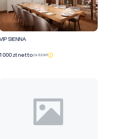
VIP SIENNA
1 000 zł netto
za dzień
Sala AB (A+B1+B2)