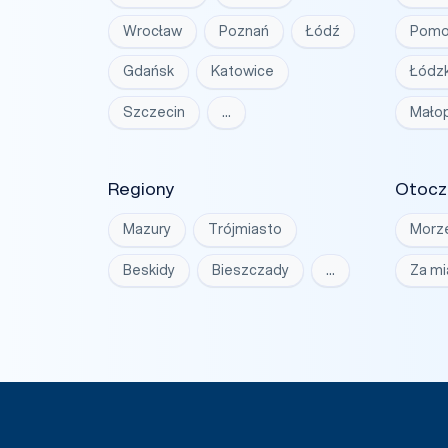
Wrocław
Poznań
Łódź
Pomo
Gdańsk
Katowice
Łódzk
Szczecin
…
Małop
Regiony
Otocz
Mazury
Trójmiasto
Morz
Beskidy
Bieszczady
…
Za m