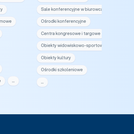
ty
Sale konferencyjne w biurowcach
irmowe
Ośrodki konferencyjne
Centra kongresowe i targowe
Obiekty widowiskowo-sportowe
Obiekty kultury
Ośrodki szkoleniowe
e
…
…