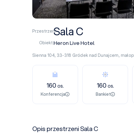
Sala C
Przestrzeń:
Heron Live Hotel
Obiekt:
Sienna 104, 33-318
Gródek nad Dunajcem
,
małop
160
160
os.
os.
Konferencja
Bankiet
Opis przestrzeni Sala C