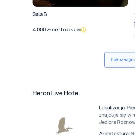
Sala B
4 000 zł netto
za dzień
Pokaż więce
Heron Live Hotel
Lokalizacja:
Pię
znajduje się w
Jeziora Rożnow
Architektura:
N