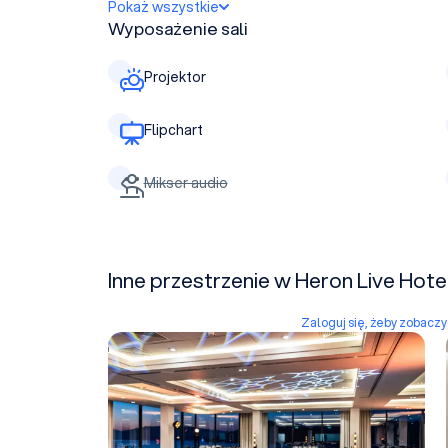
Pokaż wszystkie
Wyposażenie sali
Projektor
Flipchart
Mikser audio
Inne przestrzenie w Heron Live Hote
Zaloguj się, żeby zobacz
Sala A