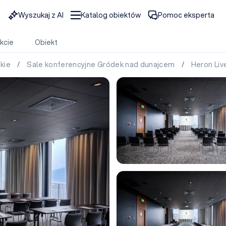
Wyszukaj z AI
Katalog obiektów
Pomoc eksperta
kcie
Obiekt
skie
/
Sale konferencyjne Gródek nad dunajcem
/
Heron Liv