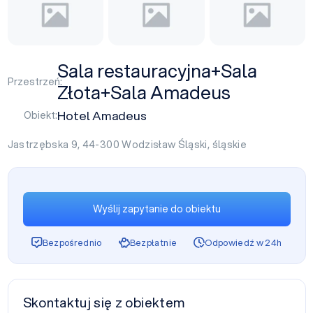
Sala restauracyjna+Sala
Przestrzeń:
Złota+Sala Amadeus
Hotel Amadeus
Obiekt:
Jastrzębska 9, 44-300
Wodzisław Śląski
,
śląskie
Wyślij zapytanie do obiektu
Bezpośrednio
Bezpłatnie
Odpowiedź w 24h
Skontaktuj się z obiektem