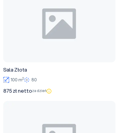
Sala Złota
2
100 m
80
875 zł netto
za dzień
Sala Bankietowa