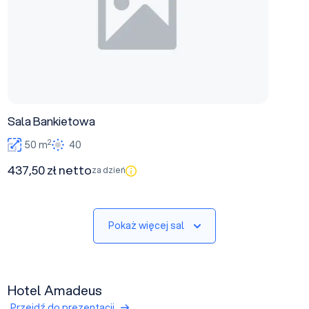
Sala Bankietowa
2
50 m
40
437,50 zł netto
za dzień
Pokaż więcej sal
Hotel Amadeus
Przejdź do prezentacji