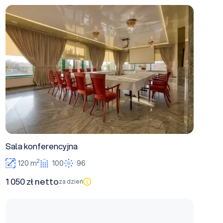
Sala konferencyjna
Sala konferencyjna
2
120 m
100
96
1 050 zł netto
za dzień
Sala Złota