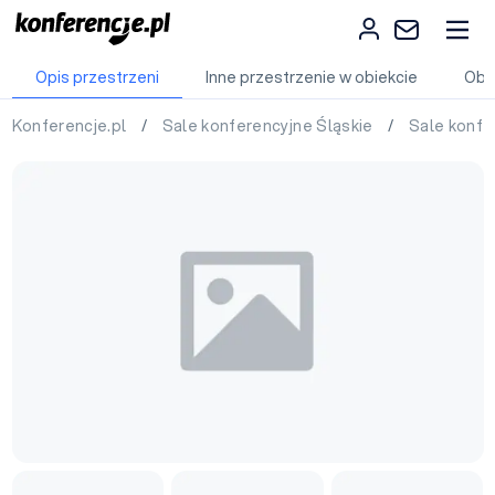
Opis przestrzeni
Inne przestrzenie w obiekcie
Obi
Konferencje.pl
/
Sale konferencyjne Śląskie
/
Sale konfe