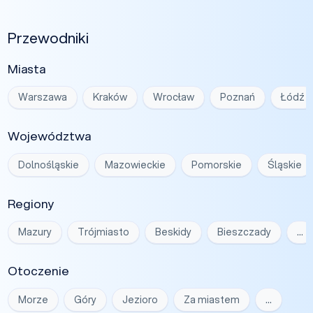
Przewodniki
Miasta
Warszawa
Kraków
Wrocław
Poznań
Łódź
Województwa
Dolnośląskie
Mazowieckie
Pomorskie
Śląskie
Regiony
Mazury
Trójmiasto
Beskidy
Bieszczady
…
Otoczenie
Morze
Góry
Jezioro
Za miastem
…