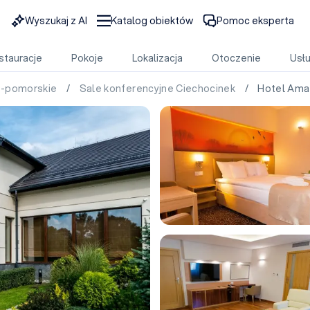
Wyszukaj z AI
Katalog obiektów
Pomoc eksperta
stauracje
Pokoje
Lokalizacja
Otoczenie
Usłu
o-pomorskie
/
Sale konferencyjne Ciechocinek
/ Hotel Amaz