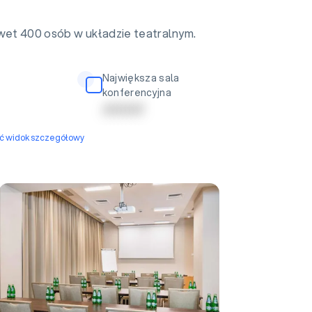
awet 400 osób w układzie teatralnym.
Największa sala
konferencyjna
| | | | | | | | | |
yć widok szczegółowy
Sala Tężniowa