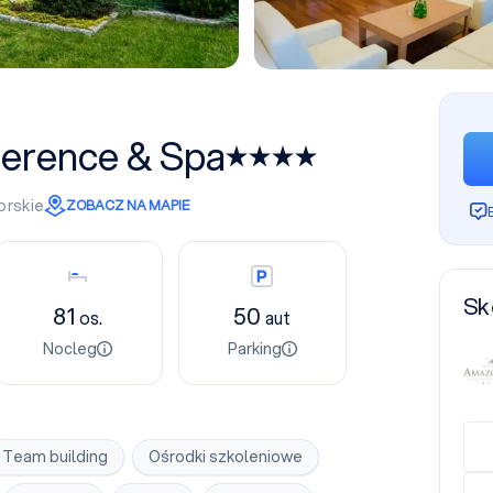
erence & Spa
orskie
ZOBACZ NA MAPIE
Nocleg
Parking
Sk
81
50
os.
aut
Nocleg
Parking
Team building
Ośrodki szkoleniowe