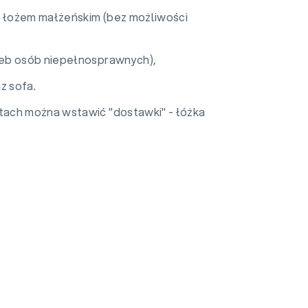
z łożem małżeńskim (bez możliwości
zeb osób niepełnosprawnych),
z sofa.
ach można wstawić "dostawki" - łóżka