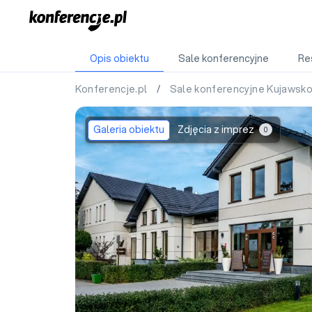
Opis obiektu
Sale konferencyjne
Re
Konferencje.pl
/
Sale konferencyjne Kujawsk
Galeria obiektu
Zdjęcia z imprez
0