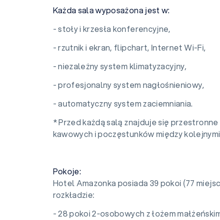
Każda sala wyposażona jest w:
- stoły i krzesła konferencyjne,
- rzutnik i ekran, flipchart, Internet Wi-Fi,
- niezależny system klimatyzacyjny,
- profesjonalny system nagłośnieniowy,
- automatyczny system zaciemniania.
* Przed każdą salą znajduje się przestron
kawowych i poczęstunków między kolejnymi 
Pokoje:
Hotel Amazonka posiada 39 pokoi (77 miej
rozkładzie:
- 28 pokoi 2-osobowych z łożem małżeńskim 