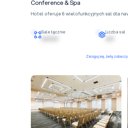
Conference & Spa
Hotel oferuje 6 wielofunkcyjnych sal dla n
Sale łącznie
Liczba sal
| | | | | | | | | |
| | | | |
Zaloguj się, żeby zobacz
Sala Amazonka