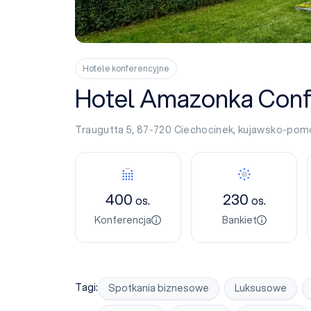
Hotele konferencyjne
Hotel Amazonka Conf
Traugutta 5, 87-720
Ciechocinek
,
kujawsko-pom
Konferencja
Bankiet
400
230
os.
os.
Konferencja
Bankiet
Tagi:
Spotkania biznesowe
Luksusowe