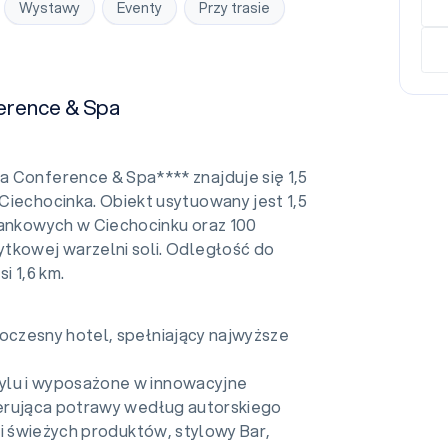
Wystawy
Eventy
Przy trasie
erence & Spa
 Conference & Spa**** znajduje się 1,5
Ciechocinka. Obiekt usytuowany jest 1,5
lankowych w Ciechocinku oraz 100
tkowej warzelni soli. Odległość do
 1,6 km.
czesny hotel, spełniający najwyższe
lu i wyposażone w innowacyjne
erująca potrawy według autorskiego
 i świeżych produktów, stylowy Bar,