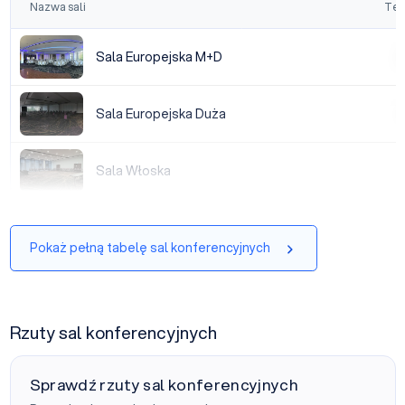
Nazwa sali
Tea
Sala Europejska M+D
Sala Europejska M+D
|
Sala Europejska Duża
Sala Europejska Duża
|
Sala Włoska
Sala Włoska
|
Pokaż pełną tabelę sal konferencyjnych
Rzuty sal konferencyjnych
Sprawdź rzuty sal konferencyjnych