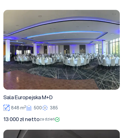
Sala Europejska M+D
Sala Europejska M+D
2
848 m
500
385
13 000 zł netto
za dzień
Sala Europejska Duża