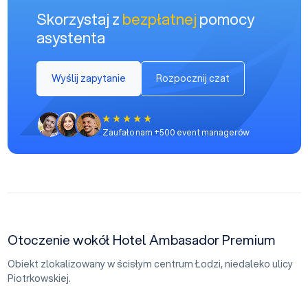
Skorzystaj z
bezpłatnej
pomocy
asystenta
Wyślij zapytanie
Rozpocznij czat
Zaufało nam +500 event managerów
Otoczenie wokół Hotel Ambasador Premium
Obiekt zlokalizowany w ścisłym centrum Łodzi, niedaleko ulicy
Piotrkowskiej.