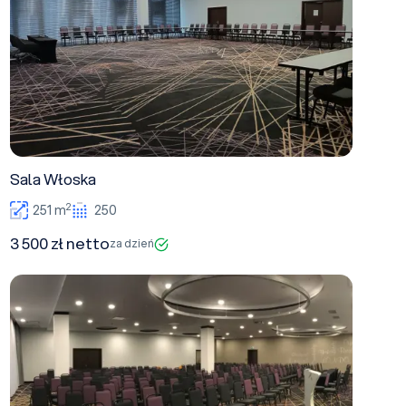
Sala Włoska
2
251 m
250
3 500 zł netto
za dzień
Sala Angielska