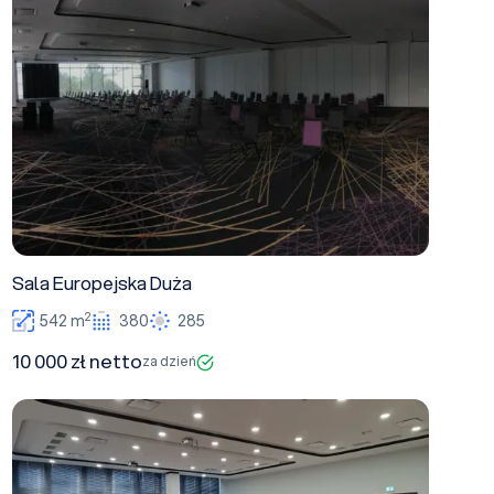
Sala Europejska Duża
2
542 m
380
285
10 000 zł netto
za dzień
Sala Włoska