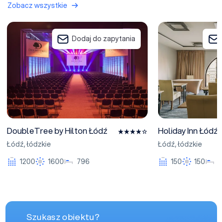
Zobacz wszystkie
DoubleTree by Hilton Łódź
Holiday Inn Łódź
Dodaj do zapytania
DoubleTree by Hilton Łódź
Holiday Inn Łódź
Łódź
,
łódzkie
Łódź
,
łódzkie
1200
1600
796
150
150
Szukasz obiektu?