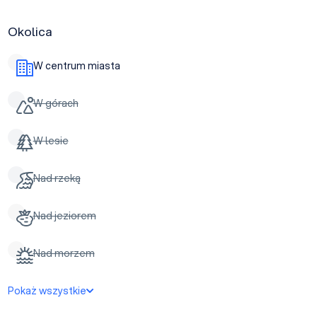
Okolica
W centrum miasta
W górach
W lesie
Nad rzeką
Nad jeziorem
Nad morzem
Pokaż wszystkie