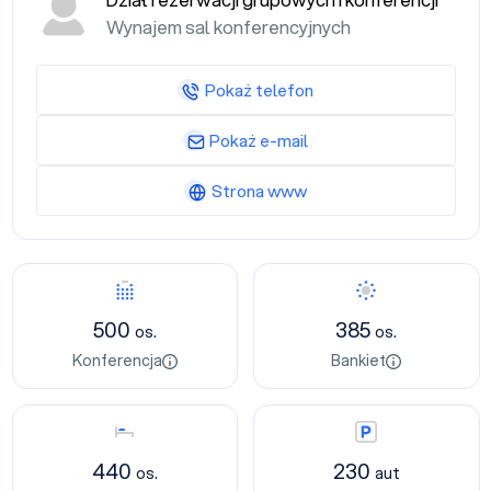
Dział rezerwacji grupowych i konferencji
Wynajem sal konferencyjnych
Pokaż telefon
Pokaż e-mail
Strona www
Konferencja
Bankiet
500
385
os.
os.
Konferencja
Bankiet
Nocleg
Parking
440
230
os.
aut