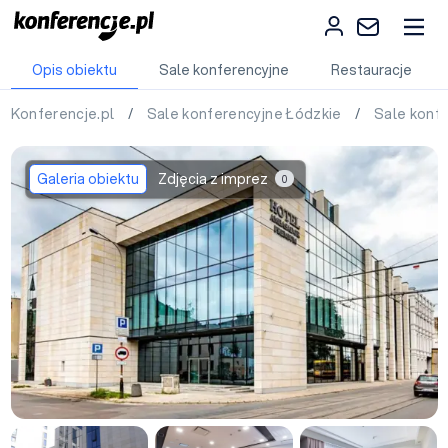
Opis obiektu
Sale konferencyjne
Restauracje
Konferencje.pl
/
Sale konferencyjne Łódzkie
/
Sale konf
Galeria obiektu
Zdjęcia z imprez
0