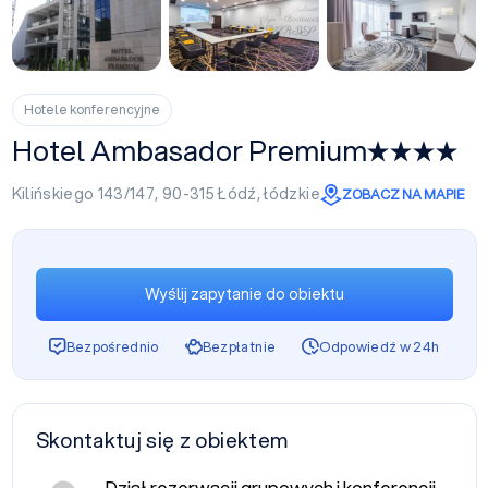
+33
Hotele konferencyjne
Hotel Ambasador Premium
Kilińskiego 143/147, 90-315
Łódź
,
łódzkie
ZOBACZ NA MAPIE
Wyślij zapytanie do obiektu
Bezpośrednio
Bezpłatnie
Odpowiedź w 24h
Skontaktuj się z obiektem