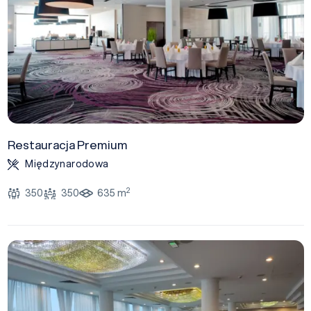
Restauracja Premium
Międzynarodowa
2
350
350
635 m