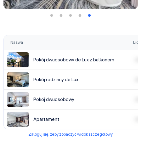
Nazwa
Licz
Pokój dwuosobowy de Lux z balkonem
| | | |
Pokój rodzinny de Lux
| | | |
Pokój dwuosobowy
| | | |
Apartament
| | | |
Zaloguj się, żeby zobaczyć widok szczegółowy