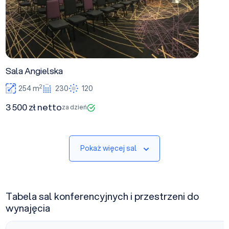
Sala Angielska
2
254 m
230
120
3 500 zł netto
za dzień
Pokaż więcej sal
Tabela sal konferencyjnych i przestrzeni do
wynajęcia