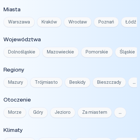
Miasta
Warszawa
Kraków
Wrocław
Poznań
Łódź
Województwa
Dolnośląskie
Mazowieckie
Pomorskie
Śląskie
Regiony
Mazury
Trójmiasto
Beskidy
Bieszczady
…
Otoczenie
Morze
Góry
Jezioro
Za miastem
…
Klimaty