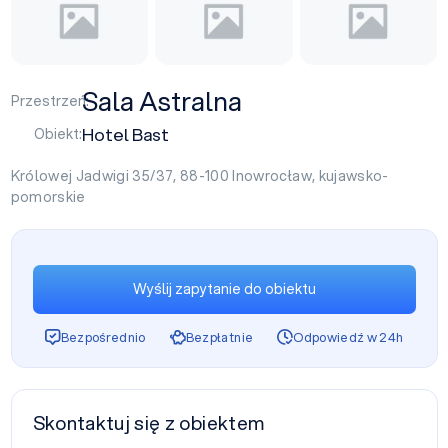
Sala Astralna
Przestrzeń:
Hotel Bast
Obiekt:
Królowej Jadwigi 35/37, 88-100
Inowrocław
,
kujawsko-
pomorskie
Wyślij zapytanie do obiektu
Bezpośrednio
Bezpłatnie
Odpowiedź w 24h
Skontaktuj się z obiektem