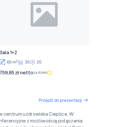
Sala 1+2
2
65 m
35
20
759,85 zł netto
za dzień
Przejdź do prezentacji
w centrum uzdrowiska Cieplice. W
onferencyjne z możliwością połączenia