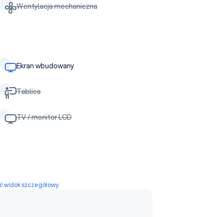
Wentylacja mechaniczna
Ekran wbudowany
Tablica
TV / monitor LCD
yć widok szczegółowy
Sala 1+2