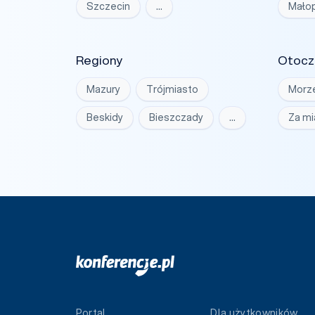
Szczecin
…
Małop
Regiony
Otocz
Mazury
Trójmiasto
Morz
Beskidy
Bieszczady
…
Za m
Portal
Dla użytkowników