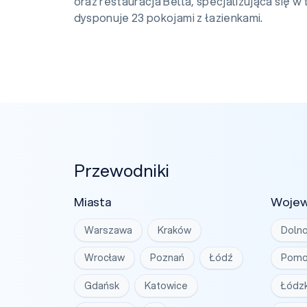
oraz restauracja Bella, specjalizująca się w 
dysponuje 23 pokojami z łazienkami.
Przewodniki
Miasta
Woje
Warszawa
Kraków
Dolno
Wrocław
Poznań
Łódź
Pomo
Gdańsk
Katowice
Łódzk