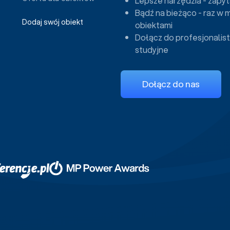
Lepsze narzędzia - zapyt
Bądź na bieżąco - raz w 
Dodaj swój obiekt
obiektami
Dołącz do profesjonalist
studyjne
Dołącz do nas