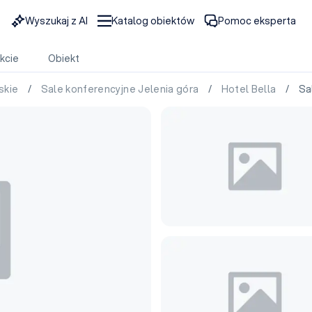
Wyszukaj z AI
Katalog obiektów
Pomoc eksperta
kcie
Obiekt
skie
/
Sale konferencyjne Jelenia góra
/
Hotel Bella
/ Sala