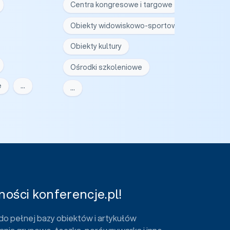
Centra kongresowe i targowe
Obiekty widowiskowo-sportowe
Obiekty kultury
Ośrodki szkoleniowe
e
…
…
ości konferencje.pl!
do pełnej bazy obiektów i artykułów