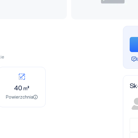
ie
Sk
40
m²
Powierzchnia