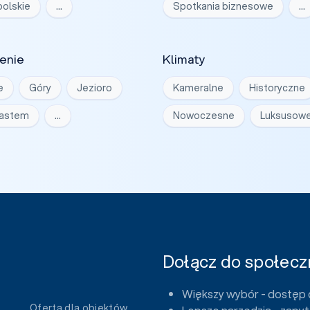
olskie
…
Spotkania biznesowe
…
enie
Klimaty
e
Góry
Jezioro
Kameralne
Historyczne
iastem
…
Nowoczesne
Luksusow
Dołącz do społeczn
Większy wybór - dostęp 
Oferta dla obiektów