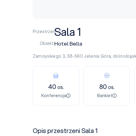
Sala 1
Przestrzeń:
Hotel Bella
Obiekt:
Zamoyskiego 3, 58-560
Jelenia Góra
,
dolnośląsk
40
80
os.
os.
Konferencja
Bankiet
Opis przestrzeni Sala 1