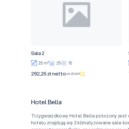
Sala 2
2
25 m
25
15
292,25 zł netto
za dzień
Hotel Bella
Trzygwiazdkowy Hotel Bella położony jest 
hotelu znajdują się 2 klimatyzowane sale k