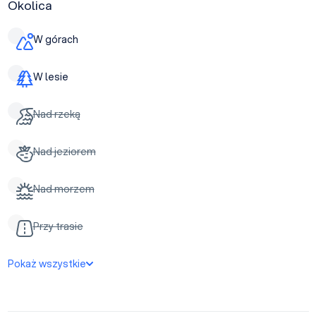
Okolica
W górach
W lesie
Nad rzeką
Nad jeziorem
Nad morzem
Przy trasie
Pokaż wszystkie