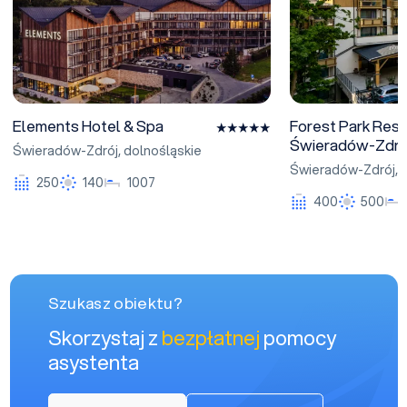
Elements Hotel & Spa
Forest Park Reso
Świeradów-Zdró
Świeradów-Zdrój
,
dolnośląskie
Świeradów-Zdrój
,
d
250
140
1007
400
500
Szukasz obiektu?
Skorzystaj z
bezpłatnej
pomocy
asystenta