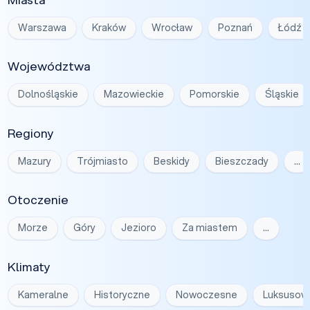
Warszawa
Kraków
Wrocław
Poznań
Łódź
Województwa
Dolnośląskie
Mazowieckie
Pomorskie
Śląskie
Regiony
Mazury
Trójmiasto
Beskidy
Bieszczady
…
Otoczenie
Morze
Góry
Jezioro
Za miastem
…
Klimaty
Kameralne
Historyczne
Nowoczesne
Luksusow