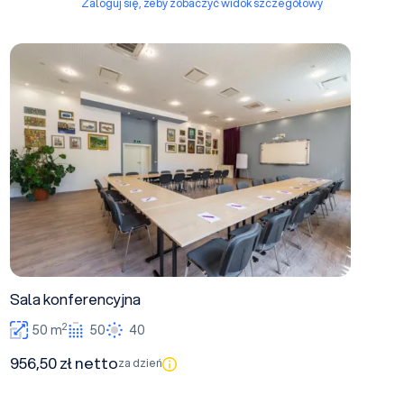
Zaloguj się, żeby zobaczyć widok szczegółowy
Sala konferencyjna
Sala konferencyjna
2
50 m
50
40
956,50 zł netto
za dzień