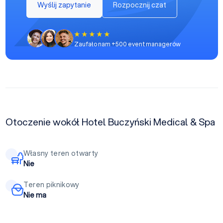
Wyślij zapytanie
Rozpocznij czat
Zaufało nam +500 event managerów
Otoczenie wokół Hotel Buczyński Medical & Spa
Własny teren otwarty
Nie
Teren piknikowy
Nie ma