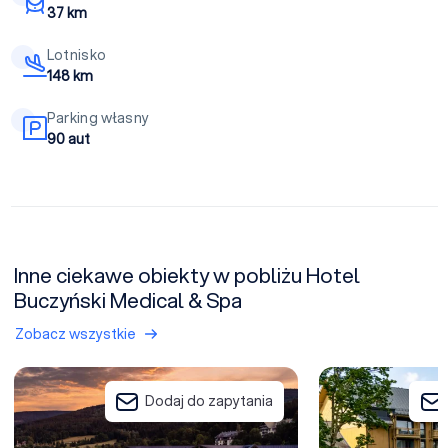
37 km
Lotnisko
148 km
Parking własny
90 aut
Inne ciekawe obiekty w pobliżu Hotel
Buczyński Medical & Spa
Zobacz wszystkie
Elements Hotel & Spa
Forest Park Resor
Dodaj do zapytania