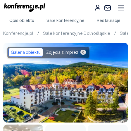
Opis obiektu
Sale konferencyjne
Restauracje
Konferencje.pl
/
Sale konferencyjne Dolnośląskie
/
Sale
Galeria obiektu
Zdjęcia z imprez
0