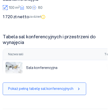
2
100 m
100
80
1 720 zł netto
za dzień
Tabela sal konferencyjnych i przestrzeni do
wynajęcia
Nazwa sali
Tea
Sala konferencyjna
Sala konferencyjna
|
Pokaż pełną tabelę sal konferencyjnych