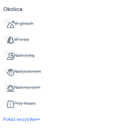
Okolica
W górach
W lesie
Nad rzeką
Nad jeziorem
Nad morzem
Przy trasie
Pokaż wszystkie