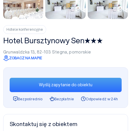
+1
Hotele konferencyjne
Hotel Bursztynowy Sen
Grunwaldzka 13, 82-103
Stegna
,
pomorskie
ZOBACZ NA MAPIE
Wyślij zapytanie do obiektu
Bezpośrednio
Bezpłatnie
Odpowiedź w 24h
Skontaktuj się z obiektem