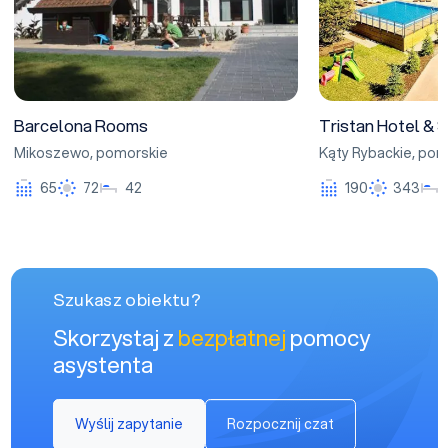
Barcelona Rooms
Tristan Hotel & 
Mikoszewo
,
pomorskie
Kąty Rybackie
,
pom
65
72
42
190
343
Szukasz obiektu?
Skorzystaj z
bezpłatnej
pomocy
asystenta
Wyślij zapytanie
Rozpocznij czat