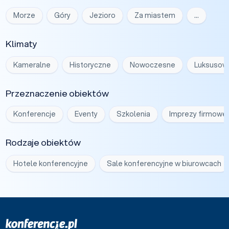
Morze
Góry
Jezioro
Za miastem
…
Klimaty
Kameralne
Historyczne
Nowoczesne
Luksusow
Przeznaczenie obiektów
Konferencje
Eventy
Szkolenia
Imprezy firmowe
Rodzaje obiektów
Hotele konferencyjne
Sale konferencyjne w biurowcach