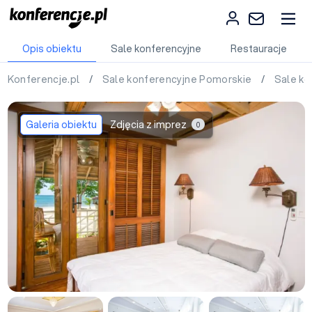
Opis obiektu
Sale konferencyjne
Restauracje
Konferencje.pl
/
Sale konferencyjne Pomorskie
/
Sale k
Galeria obiektu
Zdjęcia z imprez
0