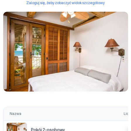
Zaloguj się, żeby zobaczyć widok szczegółowy
Nazwa
Licz
Pokój 2-osobowy
| | | 