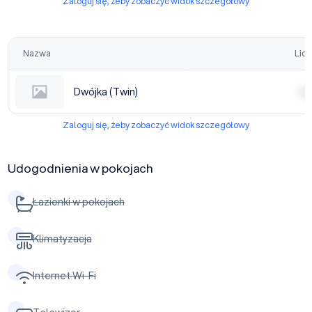
Zaloguj się, żeby zobaczyć widok szczegółowy
Nazwa
Licz
Dwójka (Twin)
| | | |
Zaloguj się, żeby zobaczyć widok szczegółowy
Udogodnienia w pokojach
Łazienki w pokojach
Klimatyzacja
Internet Wi-Fi