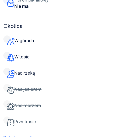
Nie ma
Okolica
W górach
W lesie
Nad rzeką
Nad jeziorem
Nad morzem
Przy trasie