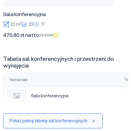
Sala konferencyjna
2
22 m
22
17
470,80 zł netto
za dzień
Tabela sal konferencyjnych i przestrzeni do
wynajęcia
Nazwa sali
Tea
Sala konferencyjna
Sala konferencyjna
|
Pokaż pełną tabelę sal konferencyjnych