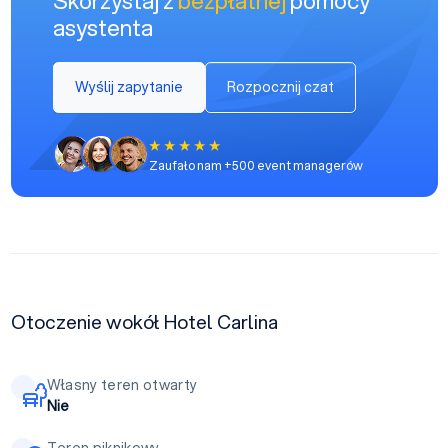
asystenta
Wyślij zapytanie
Rozpocznij czat
Zaufało nam +500 event managerów
Otoczenie wokół Hotel Carlina
Własny teren otwarty
Nie
Teren piknikowy