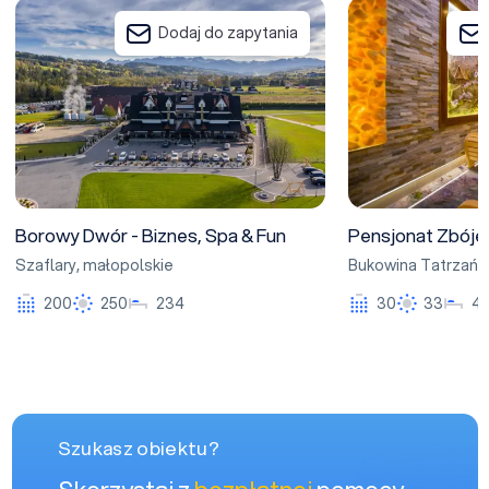
Borowy Dwór - Biznes, Spa & Fun
Pensjonat Zbójeck
Dodaj do zapytania
Borowy Dwór - Biznes, Spa & Fun
Pensjonat Zbóje
Szaflary
,
małopolskie
Bukowina Tatrzańs
200
250
234
30
33
4
Szukasz obiektu?
Skorzystaj z
bezpłatnej
pomocy