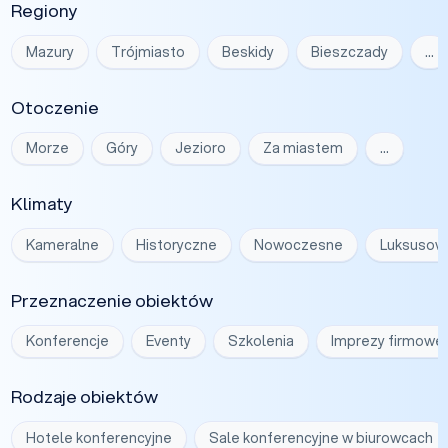
Regiony
Mazury
Trójmiasto
Beskidy
Bieszczady
…
Otoczenie
Morze
Góry
Jezioro
Za miastem
…
Klimaty
Kameralne
Historyczne
Nowoczesne
Luksusow
Przeznaczenie obiektów
Konferencje
Eventy
Szkolenia
Imprezy firmowe
Rodzaje obiektów
Hotele konferencyjne
Sale konferencyjne w biurowcach