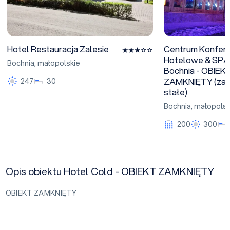
Hotel Restauracja Zalesie
Centrum Konfere
Hotelowe & SPA
Bochnia
,
małopolskie
Bochnia - OBIEK
ZAMKNIĘTY (zam
247
30
stałe)
Bochnia
,
małopolsk
200
300
Opis obiektu Hotel Cold - OBIEKT ZAMKNIĘTY
OBIEKT ZAMKNIĘTY