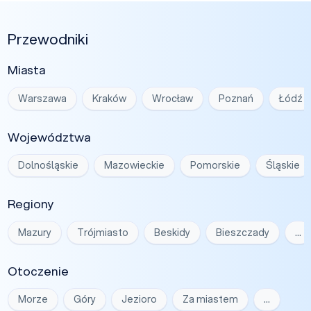
Przewodniki
Miasta
Warszawa
Kraków
Wrocław
Poznań
Łódź
Województwa
Dolnośląskie
Mazowieckie
Pomorskie
Śląskie
Regiony
Mazury
Trójmiasto
Beskidy
Bieszczady
…
Otoczenie
Morze
Góry
Jezioro
Za miastem
…