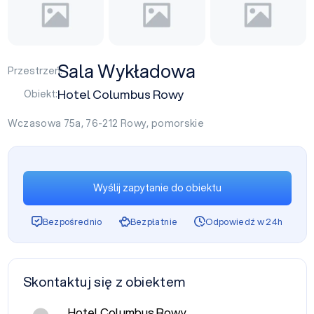
Sala Wykładowa
Przestrzeń:
Hotel Columbus Rowy
Obiekt:
Wczasowa 75a, 76-212
Rowy
,
pomorskie
Wyślij zapytanie do obiektu
Bezpośrednio
Bezpłatnie
Odpowiedź w 24h
Skontaktuj się z obiektem
Hotel Columbus Rowy