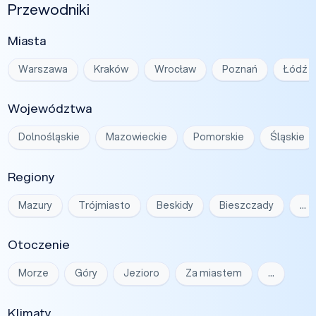
Przewodniki
Miasta
Warszawa
Kraków
Wrocław
Poznań
Łódź
Województwa
Dolnośląskie
Mazowieckie
Pomorskie
Śląskie
Regiony
Mazury
Trójmiasto
Beskidy
Bieszczady
…
Otoczenie
Morze
Góry
Jezioro
Za miastem
…
Klimaty