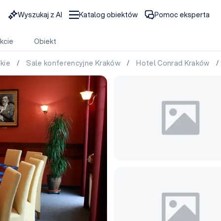
Wyszukaj z AI
Katalog obiektów
Pomoc eksperta
kcie
Obiekt
skie
/
Sale konferencyjne Kraków
/
Hotel Conrad Kraków
/ 