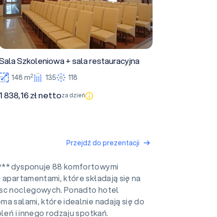
Sala Szkoleniowa + sala restauracyjna
2
148 m
135
118
1 838,16 zł netto
za dzień
Przejdź do prezentacji
*** dysponuje 88 komfortowymi
 apartamentami, które składają się na
sc noclegowych. Ponadto hotel
a salami, które idealnie nadają się do
oleń i innego rodzaju spotkań.