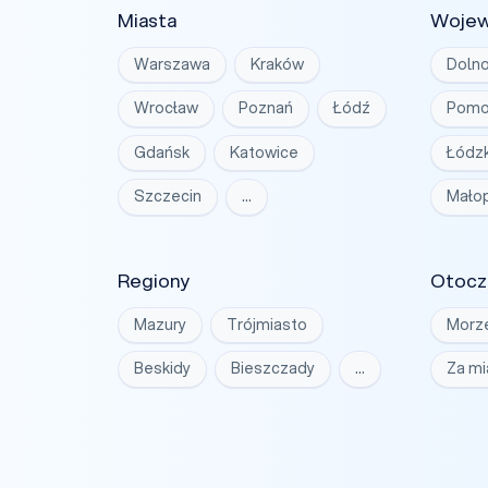
Miasta
Woje
Warszawa
Kraków
Dolno
Wrocław
Poznań
Łódź
Pomo
Gdańsk
Katowice
Łódzk
Szczecin
…
Małop
Regiony
Otocz
Mazury
Trójmiasto
Morz
Beskidy
Bieszczady
…
Za m