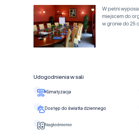
W pełni wyposa
miejscem do orga
w gronie do 25 
Udogodnienia w sali
Klimatyzacja
Dostęp do światła dziennego
Nagłośnienie