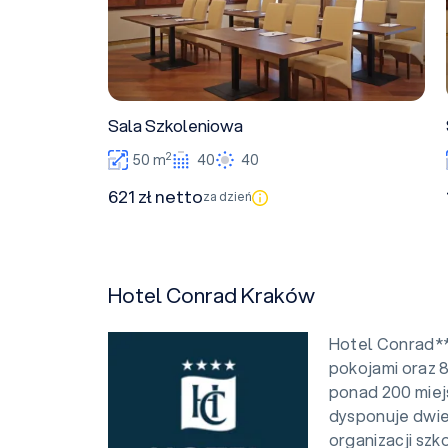
Sala Szkoleniowa
2
50 m
40
40
621 zł netto
za dzień
Hotel Conrad Kraków
Hotel Conrad*
pokojami oraz 8
ponad 200 miej
dysponuje dwiem
organizacji szk