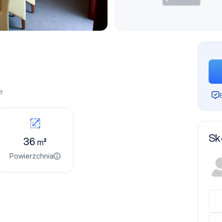
e
Sk
36
m²
Powierzchnia