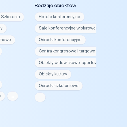
Rodzaje obiektów
Szkolenia
Hotele konferencyjne
ty
Sale konferencyjne w biurowcach
irmowe
Ośrodki konferencyjne
Centra kongresowe i targowe
Obiekty widowiskowo-sportowe
Obiekty kultury
Ośrodki szkoleniowe
e
…
…