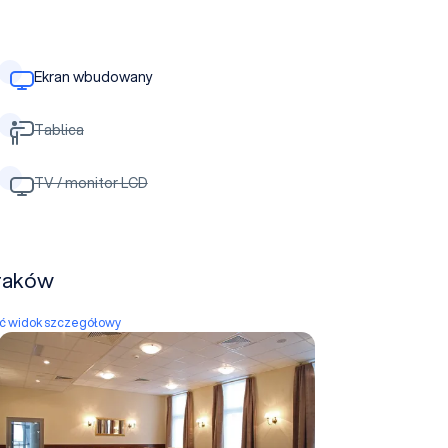
Ekran wbudowany
Tablica
TV / monitor LCD
Kraków
yć widok szczegółowy
Sala Szkoleniowa + sala restauracyjna