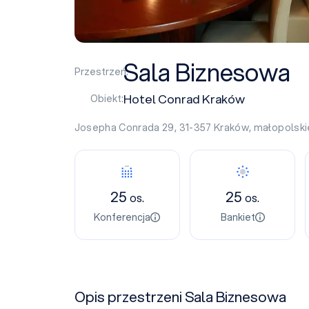
Sala Biznesowa
Przestrzeń:
Hotel Conrad Kraków
Obiekt:
Josepha Conrada 29, 31-357
Kraków
,
małopolski
25
25
os.
os.
Konferencja
Bankiet
Opis przestrzeni Sala Biznesowa