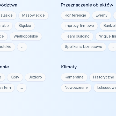
wództwa
Przeznaczenie obiektów
śląskie
Mazowieckie
Konferencje
Eventy
rskie
Śląskie
Imprezy firmowe
Bankie
ie
Wielkopolskie
Team building
Wigilie f
olskie
…
Spotkania biznesowe
…
enie
Klimaty
e
Góry
Jezioro
Kameralne
Historyczne
iastem
…
Nowoczesne
Luksusow