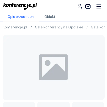
Opis przestrzeni
Obiekt
Konferencje.pl
/
Sale konferencyjne Opolskie
/
Sale kon