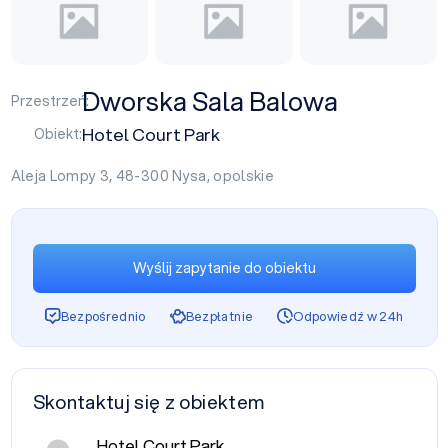
Dworska Sala Balowa
Przestrzeń:
Hotel Court Park
Obiekt:
Aleja Lompy 3, 48-300
Nysa
,
opolskie
Wyślij zapytanie do obiektu
Bezpośrednio
Bezpłatnie
Odpowiedź w 24h
Skontaktuj się z obiektem
Hotel Court Park