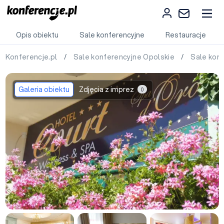
Opis obiektu
Sale konferencyjne
Restauracje
Konferencje.pl
/
Sale konferencyjne Opolskie
/
Sale kon
Galeria obiektu
Zdjęcia z imprez
0