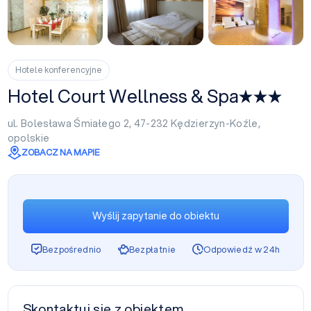
+4
Hotele konferencyjne
Hotel Court Wellness & Spa
ul. Bolesława Śmiałego 2, 47-232
Kędzierzyn-Koźle
,
opolskie
ZOBACZ NA MAPIE
Wyślij zapytanie do obiektu
Bezpośrednio
Bezpłatnie
Odpowiedź w 24h
Skontaktuj się z obiektem