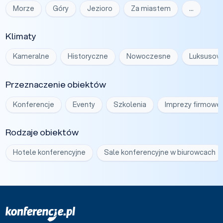
Morze
Góry
Jezioro
Za miastem
…
Klimaty
Kameralne
Historyczne
Nowoczesne
Luksusow
Przeznaczenie obiektów
Konferencje
Eventy
Szkolenia
Imprezy firmowe
Rodzaje obiektów
Hotele konferencyjne
Sale konferencyjne w biurowcach