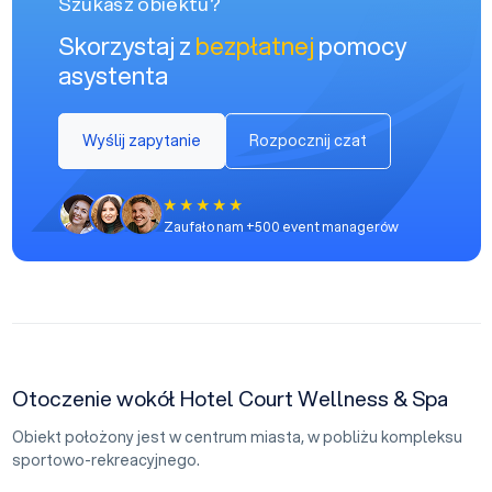
Szukasz obiektu?
Skorzystaj z
bezpłatnej
pomocy
asystenta
Wyślij zapytanie
Rozpocznij czat
Zaufało nam +500 event managerów
Otoczenie wokół Hotel Court Wellness & Spa
Obiekt położony jest w centrum miasta, w pobliżu kompleksu
sportowo-rekreacyjnego.