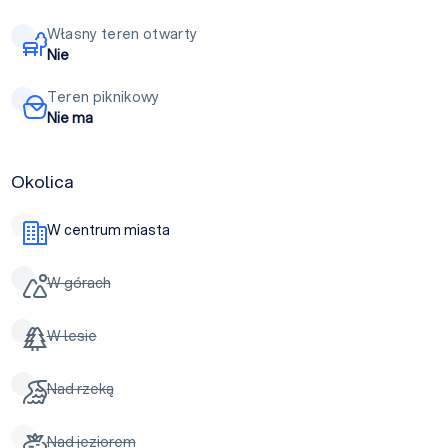
Własny teren otwarty
Nie
Teren piknikowy
Nie ma
Okolica
W centrum miasta
W górach
W lesie
Nad rzeką
Nad jeziorem