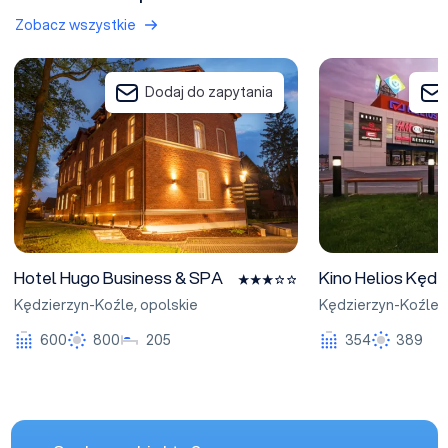
Zobacz wszystkie
Hotel Hugo Business & SPA
Kino Helios Kędzi
Dodaj do zapytania
Hotel Hugo Business & SPA
Kino Helios Kędz
Kędzierzyn-Koźle
,
opolskie
Kędzierzyn-Koźle
,
600
800
205
354
389