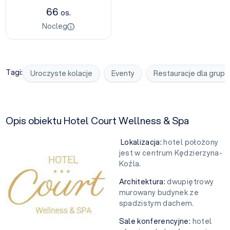
66
os.
Nocleg
Tagi:
Uroczyste kolacje
Eventy
Restauracje dla grup
Opis obiektu Hotel Court Wellness & Spa
Lokalizacja:
hotel położony
jest w centrum Kędzierzyna-
Koźla.
Architektura:
dwupiętrowy
murowany budynek ze
spadzistym dachem.
Sale konferencyjne:
hotel