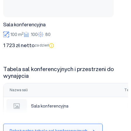
Sala konferencyjna
2
100 m
100
80
1 723 zł netto
za dzień
Tabela sal konferencyjnych i przestrzeni do
wynajęcia
Nazwa sali
Tea
Sala konferencyjna
Sala konferencyjna
|