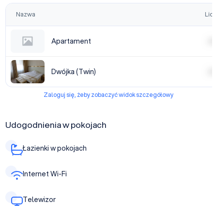
Nazwa
Licz
Apartament
| | | |
Dwójka (Twin)
| | | |
Zaloguj się, żeby zobaczyć widok szczegółowy
Udogodnienia w pokojach
Łazienki w pokojach
Internet Wi-Fi
Telewizor