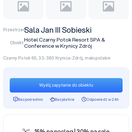
Sala Jan III Sobieski
Przestrzeń:
Hotel Czarny Potok Resort SPA &
Obiekt:
Conference w Krynicy Zdrój
Czarny Potok 65, 33-380
Krynica-Zdrój
,
małopolskie
Wyślij zapytanie do obiektu
Bezpośrednio
Bezpłatnie
Odpowiedź w 24h
15% na nocleg | 30% na salę