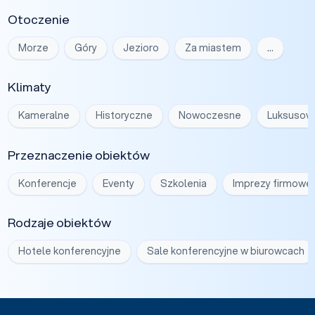
Otoczenie
Morze
Góry
Jezioro
Za miastem
…
Klimaty
Kameralne
Historyczne
Nowoczesne
Luksusow
Przeznaczenie obiektów
Konferencje
Eventy
Szkolenia
Imprezy firmowe
Rodzaje obiektów
Hotele konferencyjne
Sale konferencyjne w biurowcach