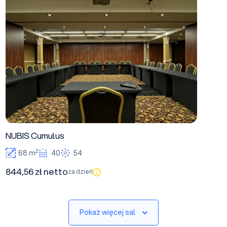
NUBIS Cumulus
2
68 m
40
54
844,56 zł netto
za dzień
Pokaż więcej sal