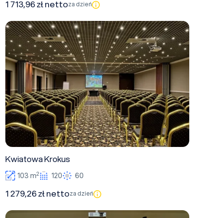
1 713,96 zł netto
za dzień
Kwiatowa Krokus
Kwiatowa Krokus
2
103 m
120
60
1 279,26 zł netto
za dzień
NUBIS Cumulus