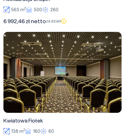
2
563 m
500
260
6 992,46 zł netto
za dzień
Kwiatowa Fiołek
Kwiatowa Fiołek
2
138 m
160
60