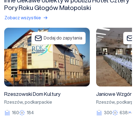
Pory Roku Głogów Małopolski
Zobacz wszystkie
Rzeszowski Dom Kultury
Janiowe Wzgórze
Dodaj do zapytania
Rzeszowski Dom Kultury
Janiowe Wzgórz
Rzeszów
,
podkarpackie
Rzeszów
,
podkarpa
160
184
300
638