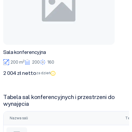
Sala konferencyjna
2
200 m
200
160
2 004 zł netto
za dzień
Tabela sal konferencyjnych i przestrzeni do
wynajęcia
Nazwa sali
Tea
Sala konferencyjna