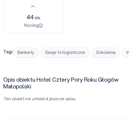
Nocleg
44
os.
Nocleg
Tagi:
Bankiety
Sesje fotograficzne
Szkolenia
Im
Opis obiektu Hotel Cztery Pory Roku Głogów
Małopolski
Ten obiekt nie umieścił jeszcze opisu