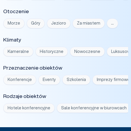
Otoczenie
Morze
Góry
Jezioro
Za miastem
…
Klimaty
Kameralne
Historyczne
Nowoczesne
Luksusow
Przeznaczenie obiektów
Konferencje
Eventy
Szkolenia
Imprezy firmowe
Rodzaje obiektów
Hotele konferencyjne
Sale konferencyjne w biurowcach