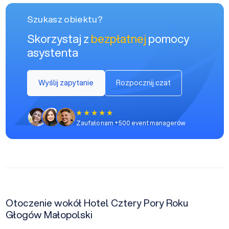
Szukasz obiektu?
Skorzystaj z
bezpłatnej
pomocy
asystenta
Wyślij zapytanie
Rozpocznij czat
Zaufało nam +500 event managerów
Otoczenie wokół Hotel Cztery Pory Roku
Głogów Małopolski