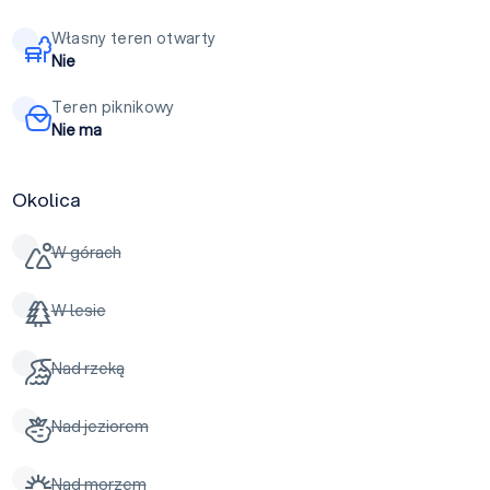
Własny teren otwarty
Nie
Teren piknikowy
Nie ma
Okolica
W górach
W lesie
Nad rzeką
Nad jeziorem
Nad morzem