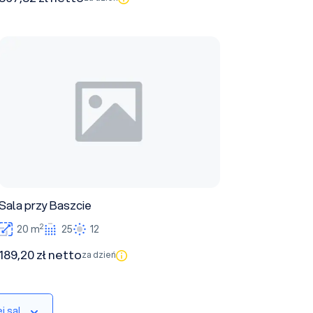
Sala przy Baszcie
Sala przy Baszcie
2
20 m
25
12
189,20 zł netto
za dzień
j sal