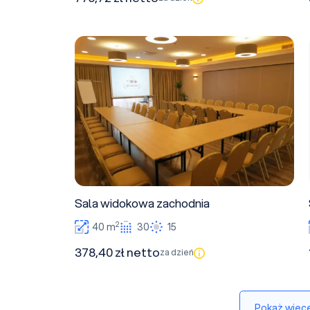
Sala widokowa zachodnia
Sala widokowa zachodnia
2
40 m
30
15
378,40 zł netto
za dzień
Pokaż więce