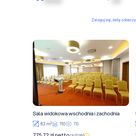
| | | | | | | | | |
| | | | |
Zaloguj się, żeby zobacz
Sala widokowa wschodnia i zachodnia
Sala widokowa wschodnia i zachodnia
2
82 m
110
70
775,72 zł netto
za dzień