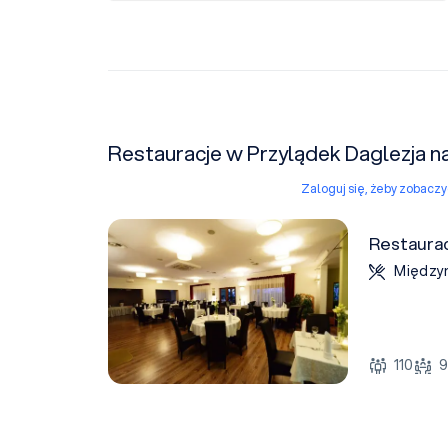
Restauracje w Przylądek Daglezja n
Zaloguj się, żeby zobacz
Restaurac
Między
110