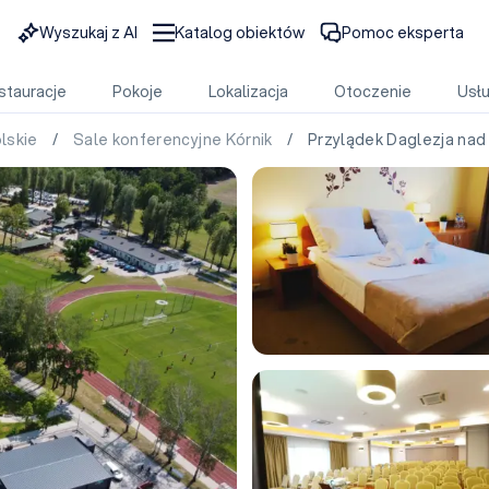
Wyszukaj z AI
Katalog obiektów
Pomoc eksperta
stauracje
Pokoje
Lokalizacja
Otoczenie
Usłu
olskie
/
Sale konferencyjne Kórnik
/ Przylądek Daglezja nad 