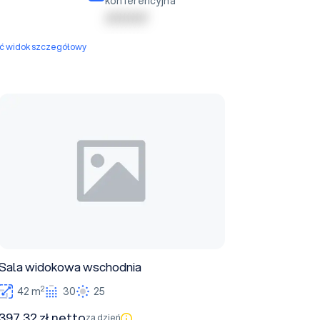
konferencyjna
| | | | | | | | | |
yć widok szczegółowy
Sala widokowa wschodnia
Sala widokowa wschodnia
2
42 m
30
25
397,32 zł netto
za dzień