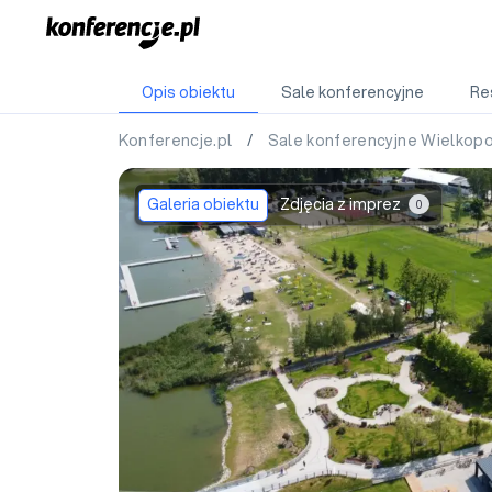
Opis obiektu
Sale konferencyjne
Re
Konferencje.pl
/
Sale konferencyjne Wielkop
Galeria obiektu
Zdjęcia z imprez
0