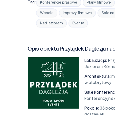
Tagi:
Konferencje prasowe
Plany filmowe
Wesela
Imprezy firmowe
Sale na
Nad jeziorem
Eventy
Opis obiektu Przylądek Daglezja na
Lokalizacja:
Prz
Jeziorem Kórni
Architektura:
m
wielobryłowy.
Sale konferenc
konferencyjne 
Pokoje:
36 poko
dostawek.