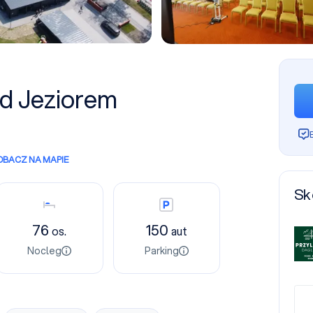
ad Jeziorem
OBACZ NA MAPIE
Sk
Nocleg
Parking
76
150
os.
aut
Nocleg
Parking