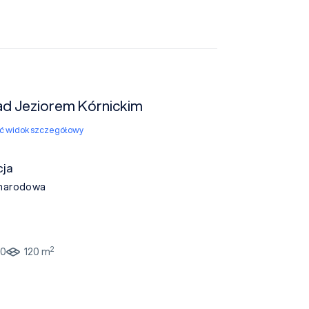
ad Jeziorem Kórnickim
yć widok szczegółowy
ja
narodowa
2
90
120 m