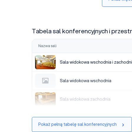
Tabela sal konferencyjnych i przest
Nazwa sali
Sala widokowa wschodnia i zachodnia
Sala widokowa wschodnia i zachodn
Sala widokowa wschodnia
Sala widokowa wschodnia
Sala widokowa zachodnia
Sala widokowa zachodnia
Pokaż pełną tabelę sal konferencyjnych