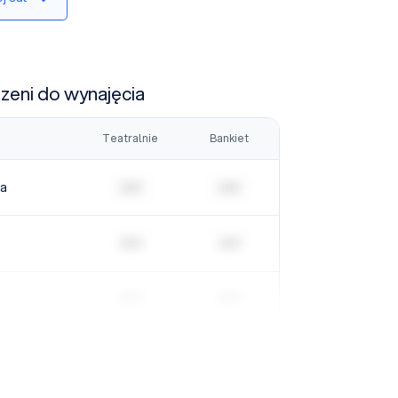
rzeni do wynajęcia
Teatralnie
Bankiet
ia
| | | | |
| | | | |
| | | | |
| | | | |
| | | | |
| | | | |