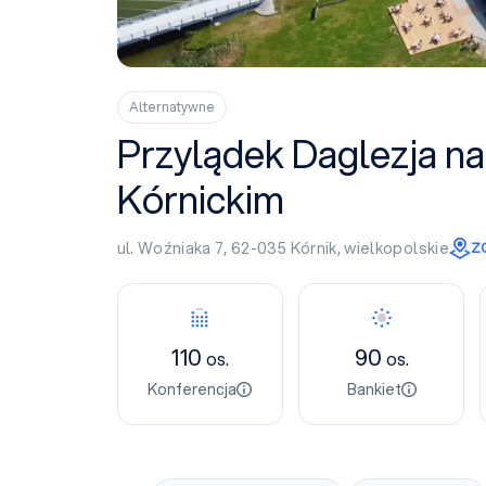
Alternatywne
Przylądek Daglezja n
Kórnickim
ul. Woźniaka 7, 62-035
Kórnik
,
wielkopolskie
Z
Konferencja
Bankiet
110
90
os.
os.
Konferencja
Bankiet