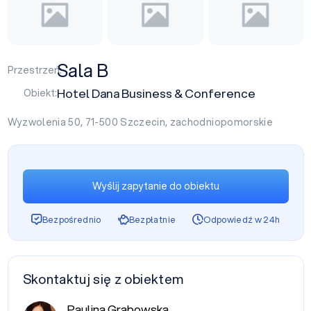
Sala B
Przestrzeń:
Hotel Dana Business & Conference
Obiekt:
Wyzwolenia 50, 71-500
Szczecin
,
zachodniopomorskie
Wyślij zapytanie do obiektu
Bezpośrednio
Bezpłatnie
Odpowiedź w 24h
Skontaktuj się z obiektem
Paulina Grabowska