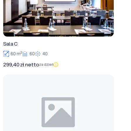
Sala C
2
60 m
60
40
299,40 zł netto
za dzień
Sala D