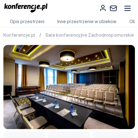
Opis przestrzeni
Inne przestrzenie w obiekcie
Obi
Konferencje.pl
/
Sale konferencyjne Zachodniopomorskie