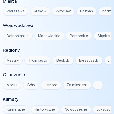
Miasta
Warszawa
Kraków
Wrocław
Poznań
Łódź
Województwa
Dolnośląskie
Mazowieckie
Pomorskie
Śląskie
Regiony
Mazury
Trójmiasto
Beskidy
Bieszczady
…
Otoczenie
Morze
Góry
Jezioro
Za miastem
…
Klimaty
Kameralne
Historyczne
Nowoczesne
Luksusow