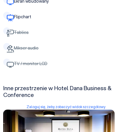
Ekran wbudowany
Flipchart
Tablica
Mikser audio
TV / monitor LCD
Inne przestrzenie w Hotel Dana Business &
Conference
Zaloguj się, żeby zobaczyć widok szczegółowy
Sala A