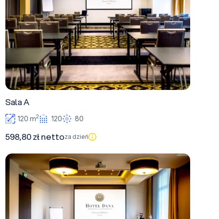
Sala A
2
120 m
120
80
598,80 zł netto
za dzień
Sala C