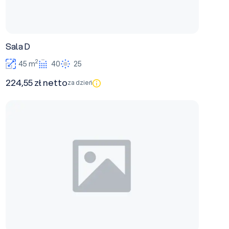
Sala D
2
45 m
40
25
224,55 zł netto
za dzień
Sala E