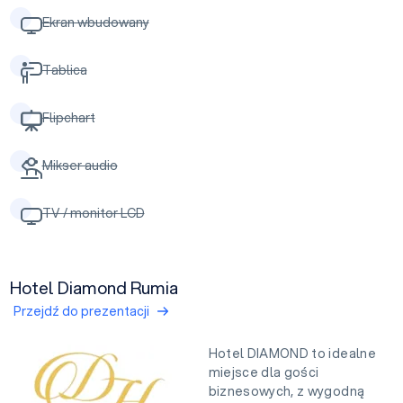
Ekran wbudowany
Tablica
Flipchart
Mikser audio
TV / monitor LCD
Hotel Diamond Rumia
Przejdź do prezentacji
Hotel DIAMOND to idealne
miejsce dla gości
biznesowych, z wygodną