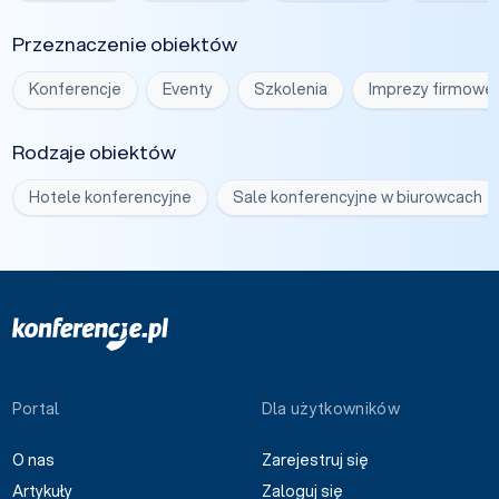
Przeznaczenie obiektów
Konferencje
Eventy
Szkolenia
Imprezy firmowe
Rodzaje obiektów
Hotele konferencyjne
Sale konferencyjne w biurowcach
Portal
Dla użytkowników
O nas
Zarejestruj się
Artykuły
Zaloguj się