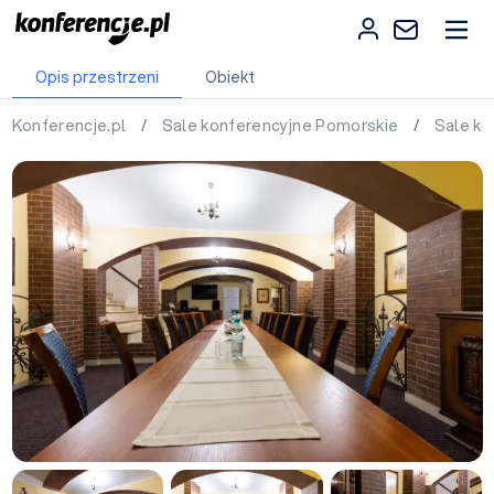
Opis przestrzeni
Obiekt
Konferencje.pl
/
Sale konferencyjne Pomorskie
/
Sale ko