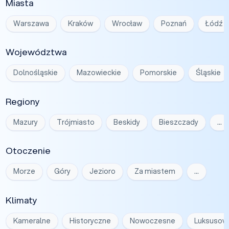
Miasta
Warszawa
Kraków
Wrocław
Poznań
Łódź
Województwa
Dolnośląskie
Mazowieckie
Pomorskie
Śląskie
Regiony
Mazury
Trójmiasto
Beskidy
Bieszczady
…
Otoczenie
Morze
Góry
Jezioro
Za miastem
…
Klimaty
Kameralne
Historyczne
Nowoczesne
Luksusow