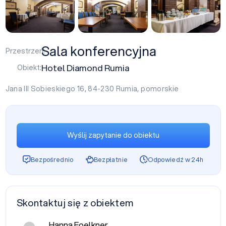
Sala konferencyjna
Przestrzeń:
Hotel Diamond Rumia
Obiekt:
Jana III Sobieskiego 16, 84-230
Rumia
,
pomorskie
Wyślij zapytanie do obiektu
Bezpośrednio
Bezpłatnie
Odpowiedź w 24h
Skontaktuj się z obiektem
Hanna Foelkner