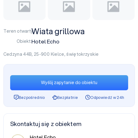
Wiata grillowa
Teren otwarty:
Hotel Echo
Obiekt:
Cedzyna 44B, 25-900
Kielce
,
świętokrzyskie
Wyślij zapytanie do obiektu
Bezpośrednio
Bezpłatnie
Odpowiedź w 24h
Skontaktuj się z obiektem
Hotel Echo