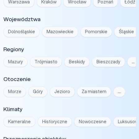
Warszawa
Kraków
Wrocław
Poznań
Łódź
Województwa
Dolnośląskie
Mazowieckie
Pomorskie
Śląskie
Regiony
Mazury
Trójmiasto
Beskidy
Bieszczady
…
Otoczenie
Morze
Góry
Jezioro
Za miastem
…
Klimaty
Kameralne
Historyczne
Nowoczesne
Luksusow
Przeznaczenie obiektów