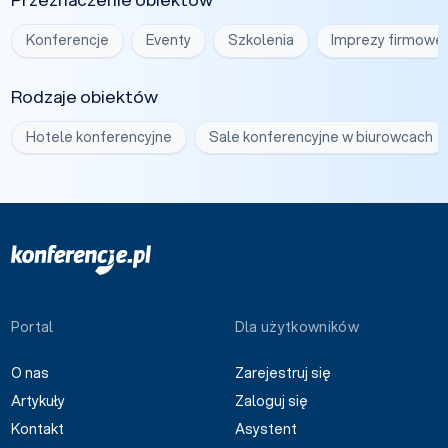
Konferencje
Eventy
Szkolenia
Imprezy firmowe
Rodzaje obiektów
Hotele konferencyjne
Sale konferencyjne w biurowcach
Portal
Dla użytkowników
O nas
Zarejestruj się
Artykuły
Zaloguj się
Kontakt
Asystent