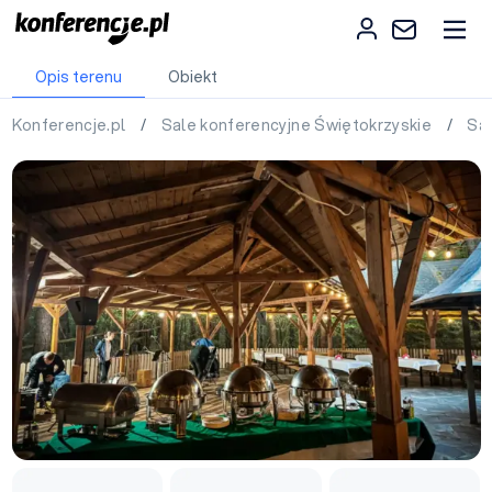
Opis terenu
Obiekt
Konferencje.pl
/
Sale konferencyjne Świętokrzyskie
/
Sal