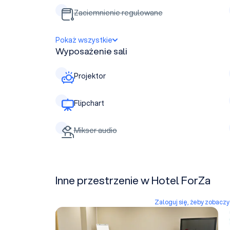
Zaciemnienie regulowane
Pokaż wszystkie
Wyposażenie sali
Projektor
Flipchart
Mikser audio
Inne przestrzenie w Hotel ForZa
Zaloguj się, żeby zobacz
Sala Bari