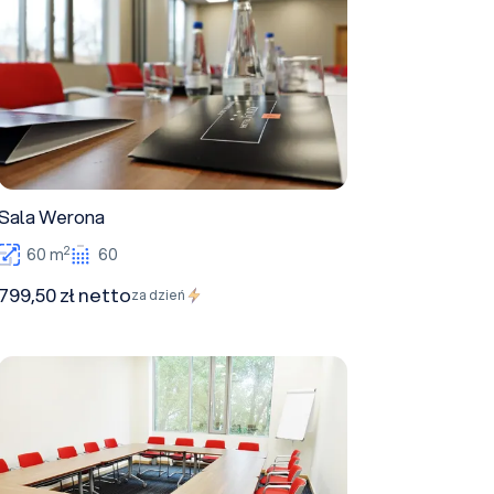
Sala Werona
2
60 m
60
799,50 zł netto
za dzień
Sala Siena