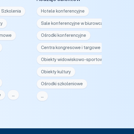
Szkolenia
Hotele konferencyjne
ty
Sale konferencyjne w biurowcach
irmowe
Ośrodki konferencyjne
Centra kongresowe i targowe
Obiekty widowiskowo-sportowe
Obiekty kultury
Ośrodki szkoleniowe
e
…
…