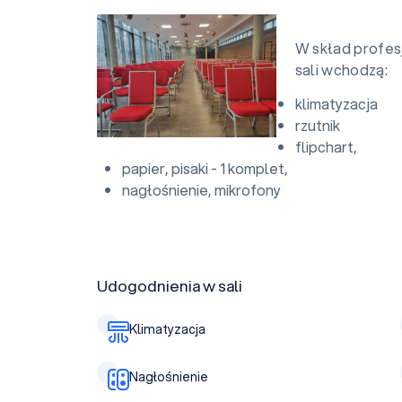
W skład profe
sali wchodzą:
klimatyzacja
rzutnik
flipchart,
papier, pisaki - 1 komplet,
nagłośnienie, mikrofony
Udogodnienia w sali
Klimatyzacja
Nagłośnienie