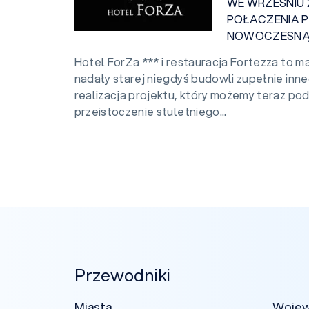
WE WRZEŚNIU 
POŁACZENIA P
NOWOCZESNĄ
Hotel ForZa *** i restauracja Fortezza to ma
nadały starej niegdyś budowli zupełnie inneg
realizacja projektu, który możemy teraz pod
przeistoczenie stuletniego...
Przewodniki
Miasta
Woje