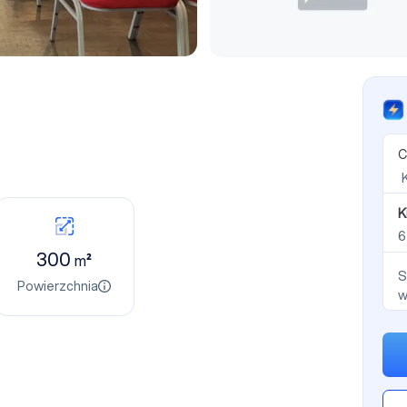
C
K
300
m²
S
Powierzchnia
w