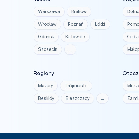
Warszawa
Kraków
Dolno
Wrocław
Poznań
Łódź
Pomo
Gdańsk
Katowice
Łódzk
Szczecin
…
Małop
Regiony
Otocz
Mazury
Trójmiasto
Morz
Beskidy
Bieszczady
…
Za m