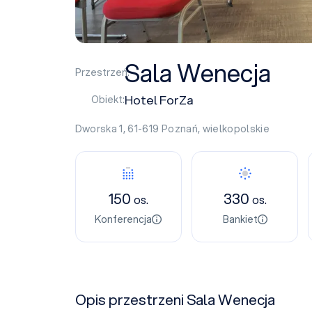
Sala Wenecja
Przestrzeń:
Hotel ForZa
Obiekt:
Dworska 1, 61-619
Poznań
,
wielkopolskie
150
330
os.
os.
Konferencja
Bankiet
Opis przestrzeni Sala Wenecja