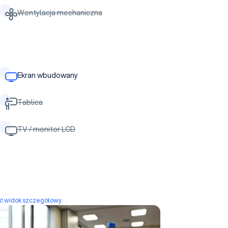
Wentylacja mechaniczna
Ekran wbudowany
Tablica
TV / monitor LCD
yć widok szczegółowy
Sala Werona