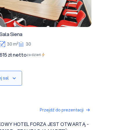
Sala Siena
2
30 m
30
615 zł netto
za dzień
j sal
Przejdź do prezentacji
OWY HOTEL FORZA JEST OTWARTĄ -