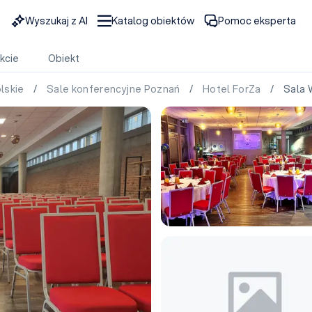
Wyszukaj z AI
Katalog obiektów
Pomoc eksperta
kcie
Obiekt
olskie
/
Sale konferencyjne Poznań
/
Hotel ForZa
/ Sala W