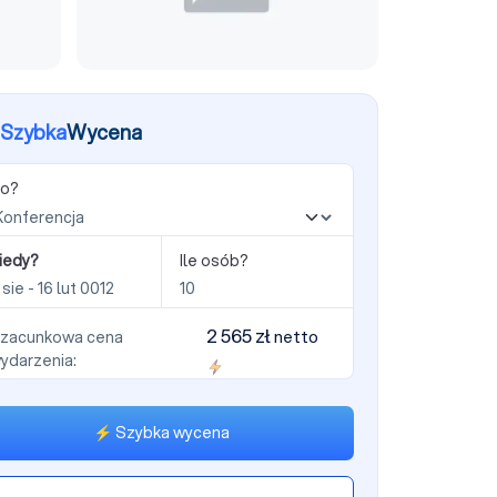
Szybka
Wycena
o?
iedy?
Ile osób?
2 565 zł
netto
zacunkowa cena
ydarzenia:
⚡ Szybka wycena