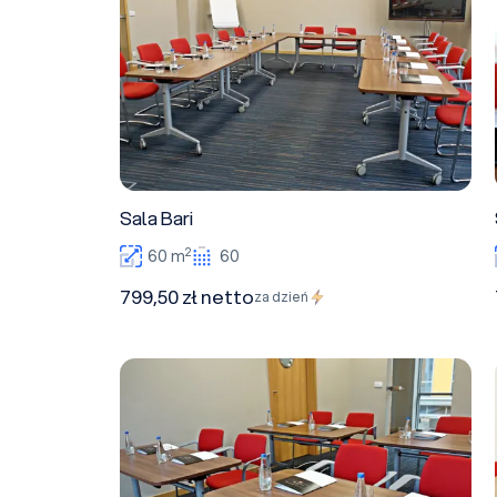
Sala Bari
2
60 m
60
799,50 zł netto
za dzień
Sala Modena