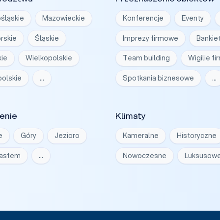
śląskie
Mazowieckie
Konferencje
Eventy
rskie
Śląskie
Imprezy firmowe
Bankie
ie
Wielkopolskie
Team building
Wigilie f
olskie
…
Spotkania biznesowe
…
enie
Klimaty
e
Góry
Jezioro
Kameralne
Historyczne
iastem
…
Nowoczesne
Luksusow