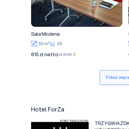
Sala Modena
2
30 m
30
615 zł netto
za dzień
Pokaż więce
Hotel ForZa
TRZYGWIAZDK