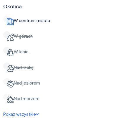
Okolica
W centrum miasta
W górach
W lesie
Nad rzeką
Nad jeziorem
Nad morzem
Pokaż wszystkie