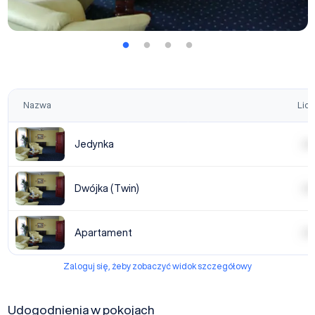
Nazwa
Licz
Jedynka
| | | |
Dwójka (Twin)
| | | |
Apartament
| | | |
Zaloguj się, żeby zobaczyć widok szczegółowy
Udogodnienia w pokojach