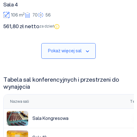
Sala 4
2
106 m
70
56
561,80 zł netto
za dzień
Pokaż więcej sal
Tabela sal konferencyjnych i przestrzeni do
wynajęcia
Nazwa sali
Tea
Sala Kongresowa
Sala Kongresowa
|
Sala 12