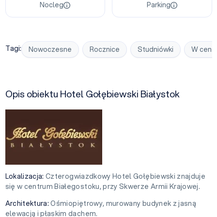
Nocleg
Parking
Tagi:
Nowoczesne
Rocznice
Studniówki
W cent
Opis obiektu Hotel Gołębiewski Białystok
Lokalizacja:
Czterogwiazdkowy Hotel Gołębiewski znajduje
się w centrum Białegostoku, przy Skwerze Armii Krajowej.
Architektura:
Ośmiopiętrowy, murowany budynek z jasną
elewacją i płaskim dachem.