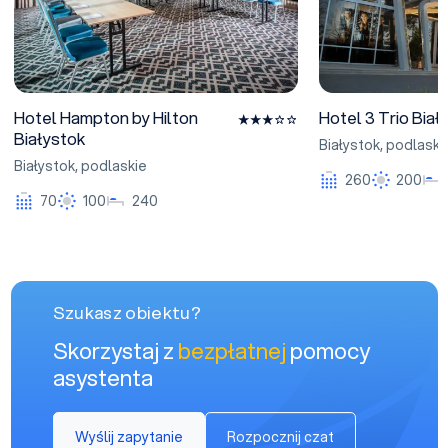
Hotel Hampton by Hilton
Hotel 3 Trio Biał
Białystok
Białystok
,
podlaski
Białystok
,
podlaskie
260
200
70
100
240
Szukasz obiektu?
Skorzystaj z
bezpłatnej
pomocy
asystenta
Wyślij zapytanie
Rozpocznij czat