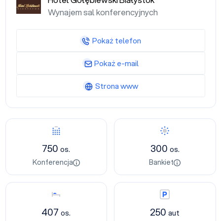
Hotel Gołębiewski Białystok
Wynajem sal konferencyjnych
Pokaż telefon
Pokaż e-mail
Strona www
Konferencja
Bankiet
750
300
os.
os.
Konferencja
Bankiet
Nocleg
Parking
407
250
os.
aut