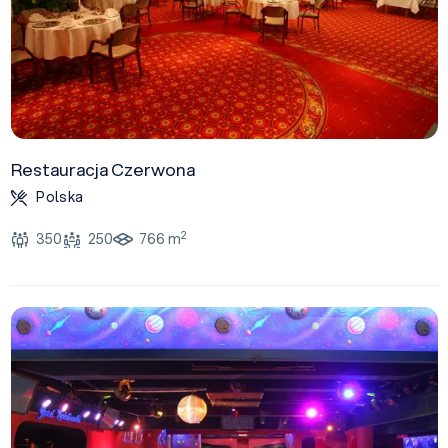
Restauracja Czerwona
Polska
2
350
250
766 m