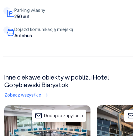
Parking własny
250 aut
Dojazd komunikacją miejską
Autobus
Inne ciekawe obiekty w pobliżu Hotel
Gołębiewski Białystok
Zobacz wszystkie
Hotel Hampton by Hilton Białystok
Hotel 3 Trio Białys
Dodaj do zapytania