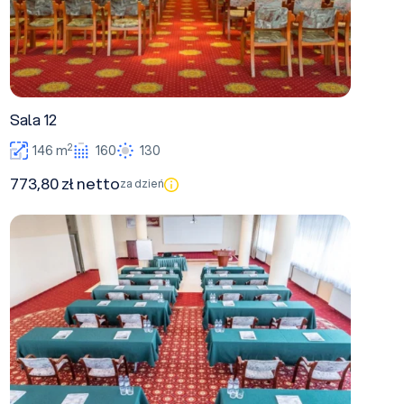
Sala 12
2
146 m
160
130
773,80 zł netto
za dzień
Sala 8