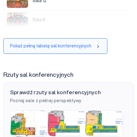
Sala 12
|
Sala 8
Sala 8
|
Pokaż pełną tabelę sal konferencyjnych
Rzuty sal konferencyjnych
Sprawdź rzuty sal konferencyjnych
Poznaj sale z pełnej perspektywy
Poziom 0
Poziom 1
Poziom 2