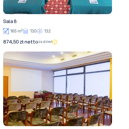
Sala 8
2
165 m
130
132
874,50 zł netto
za dzień
Sala 4