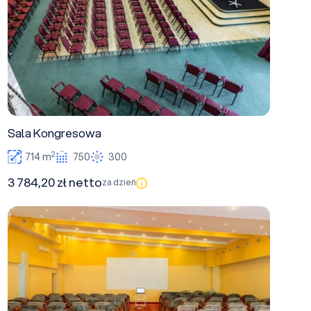
Sala Kongresowa
2
714 m
750
300
3 784,20 zł netto
za dzień
Sala 12