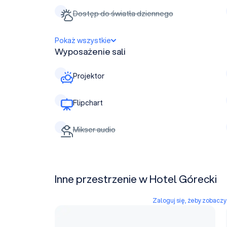
Dostęp do światła dziennego
Pokaż wszystkie
Wyposażenie sali
Projektor
Flipchart
Mikser audio
Inne przestrzenie w Hotel Górecki
Zaloguj się, żeby zobacz
Sala Srebrna A