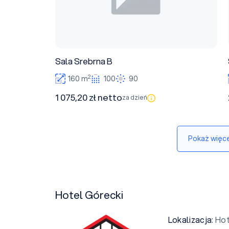
Sala Srebrna B
2
160 m
100
90
1 075,20 zł netto
za dzień
Pokaż więce
Hotel Górecki
Lokalizacja
: Ho