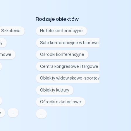
Rodzaje obiektów
Szkolenia
Hotele konferencyjne
ty
Sale konferencyjne w biurowcach
irmowe
Ośrodki konferencyjne
Centra kongresowe i targowe
Obiekty widowiskowo-sportowe
Obiekty kultury
Ośrodki szkoleniowe
e
…
…