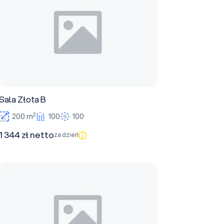
Sala Złota B
2
200 m
100
100
1 344 zł netto
za dzień
Sala Złota A + B