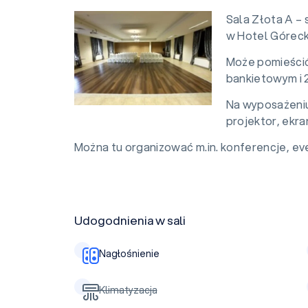
Sala Złota A – 
w Hotel Góreck
Może pomieścić
bankietowym i 
Na wyposażeniu 
projektor, ekra
Można tu organizować m.in. konferencje, eve
Udogodnienia w sali
Nagłośnienie
Klimatyzacja