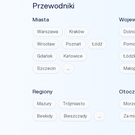
Przewodniki
Miasta
Woje
Warszawa
Kraków
Dolno
Wrocław
Poznań
Łódź
Pomo
Gdańsk
Katowice
Łódzk
Szczecin
…
Małop
Regiony
Otocz
Mazury
Trójmiasto
Morz
Beskidy
Bieszczady
…
Za m