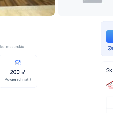
ko-mazurskie
Sk
200
m²
Powierzchnia