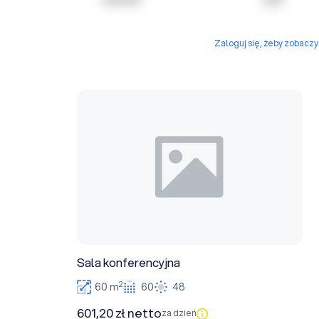
Zaloguj się, żeby zobacz
Sala konferencyjna
Sala konferencyjna
2
60 m
60
48
601,20 zł netto
za dzień