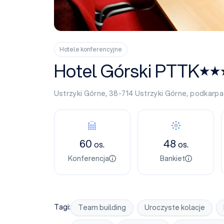
Hotele konferencyjne
Hotel Górski PTTK
Ustrzyki Górne, 38-714
Ustrzyki Górne
,
podkarpa
Konferencja
Bankiet
60
48
os.
os.
Konferencja
Bankiet
Tagi:
Team building
Uroczyste kolacje