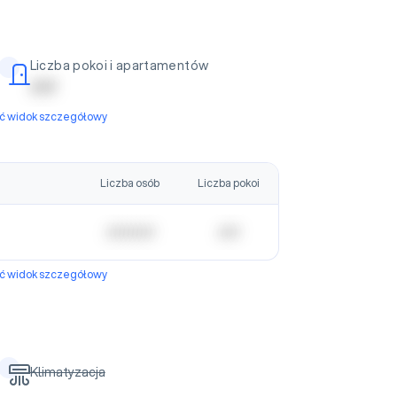
Liczba pokoi i apartamentów
| | | | |
yć widok szczegółowy
Liczba osób
Liczba pokoi
| | | | | | | | | | |
| | | | |
yć widok szczegółowy
Klimatyzacja