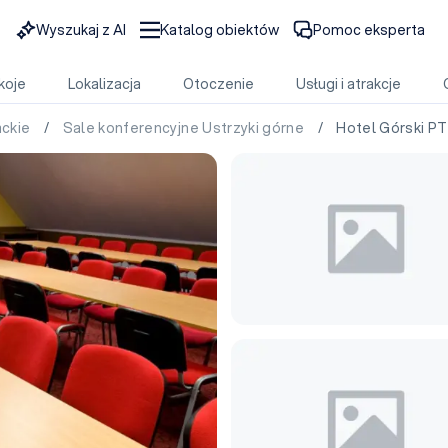
Wyszukaj z AI
Katalog obiektów
Pomoc eksperta
koje
Lokalizacja
Otoczenie
Usługi i atrakcje
ackie
/
Sale konferencyjne Ustrzyki górne
/ Hotel Górski P