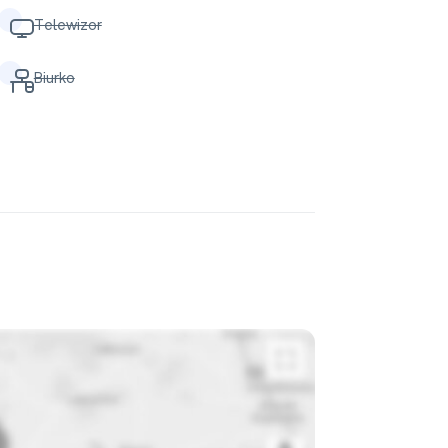
Telewizor
Biurko