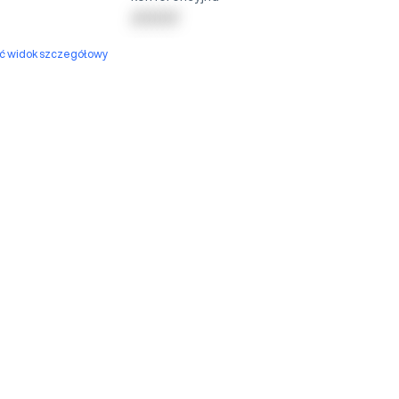
| | | | | | | | |
yć widok szczegółowy