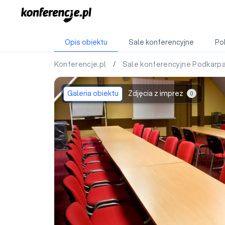
Opis obiektu
Sale konferencyjne
Po
Konferencje.pl
/
Sale konferencyjne Podkarp
Galeria obiektu
Zdjęcia z imprez
0