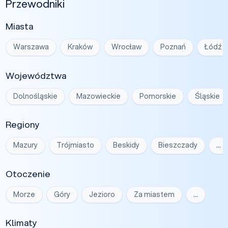
Przewodniki
Miasta
Warszawa
Kraków
Wrocław
Poznań
Łódź
Województwa
Dolnośląskie
Mazowieckie
Pomorskie
Śląskie
Regiony
Mazury
Trójmiasto
Beskidy
Bieszczady
…
Otoczenie
Morze
Góry
Jezioro
Za miastem
…
Klimaty