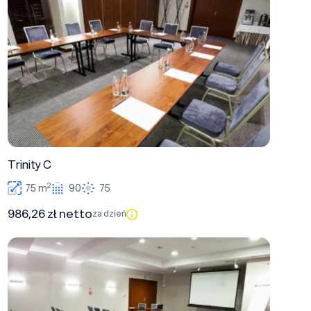
Trinity C
2
75 m
90
75
986,26 zł netto
za dzień
Trinity B