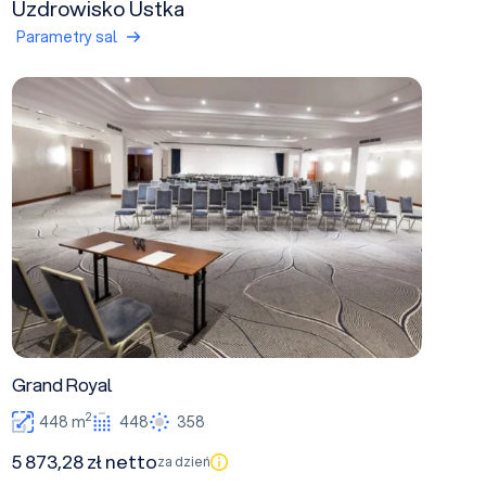
Uzdrowisko Ustka
Parametry sal
Grand Royal
Grand Royal
2
448 m
448
358
5 873,28 zł netto
za dzień