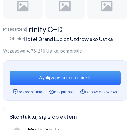
Trinity C+D
Przestrzeń:
Hotel Grand Lubicz Uzdrowisko Ustka
Obiekt:
Wczasowa 4, 76-270
Ustka
,
pomorskie
Wyślij zapytanie do obiektu
Bezpośrednio
Bezpłatnie
Odpowiedź w 24h
Skontaktuj się z obiektem
Mirela Zwirbla