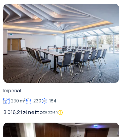
Imperial
Imperial
2
230 m
230
184
3 016,21 zł netto
za dzień
Trinity C