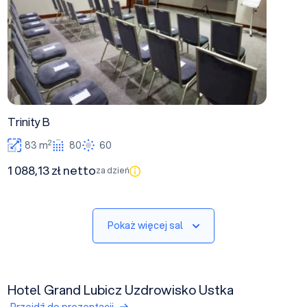
Trinity B
2
83 m
80
60
1 088,13 zł netto
za dzień
Pokaż więcej sal
Hotel Grand Lubicz Uzdrowisko Ustka