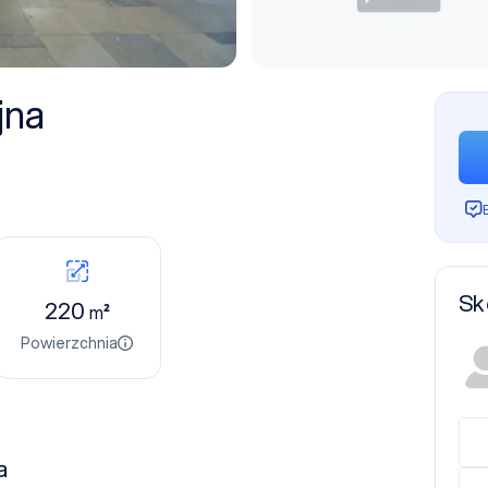
jna
Sk
220
m²
Powierzchnia
a