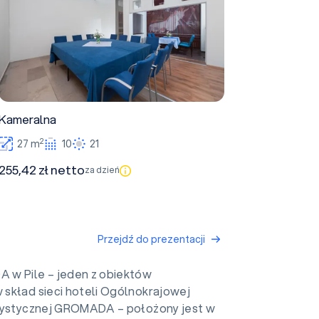
Kameralna
2
27 m
10
21
255,42 zł netto
za dzień
Przejdź do prezentacji
w Pile – jeden z obiektów
skład sieci hoteli Ogólnokrajowej
rystycznej GROMADA – położony jest w