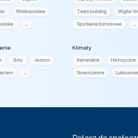
ie
Wielkopolskie
Team building
Wigilie f
olskie
…
Spotkania biznesowe
…
enie
Klimaty
e
Góry
Jezioro
Kameralne
Historyczne
iastem
…
Nowoczesne
Luksusow
Dołącz do społeczn