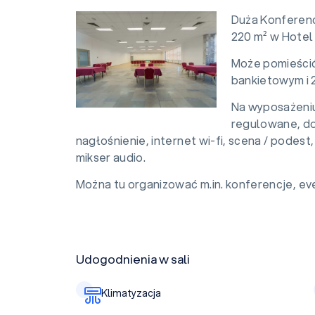
Duża Konferenc
220 m² w Hotel
Może pomieścić
bankietowym i 
Na wyposażeniu 
regulowane, do
nagłośnienie, internet wi-fi, scena / podest
mikser audio.
Można tu organizować m.in. konferencje, eve
Udogodnienia w sali
Klimatyzacja