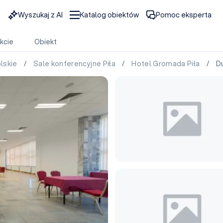
Wyszukaj z AI
Katalog obiektów
Pomoc eksperta
kcie
Obiekt
olskie
/
Sale konferencyjne Piła
/
Hotel Gromada Piła
/ Duż