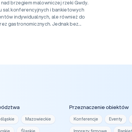
 nad brzegiem malowniczej rzeki Gwdy.
lu sal konferencyjnych i bankietowych
ientów indywidualnych, ale również do
prez gastronomicznych. Jednak bez...
wództwa
Przeznaczenie obiektów
śląskie
Mazowieckie
Konferencje
Eventy
rskie
Śląskie
Imprezy firmowe
Bankie