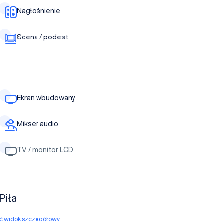
Nagłośnienie
Scena / podest
Ekran wbudowany
Mikser audio
TV / monitor LCD
Piła
yć widok szczegółowy