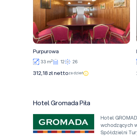
Purpurowa
2
33 m
12
26
312,18 zł netto
za dzień
Hotel Gromada Piła
Hotel GROMADA 
wchodzących w 
Spółdzielni Tu