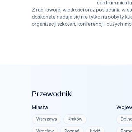
centrum miasta
Z racji swojej wielkości oraz posiadania wie
doskonale nadaje się nie tylko na pobyty kl
organizacji szkoleń, konferencji i dużych im
Przewodniki
Miasta
Woje
Warszawa
Kraków
Dolno
Wrocław
Poznań
Łódź
Pomo