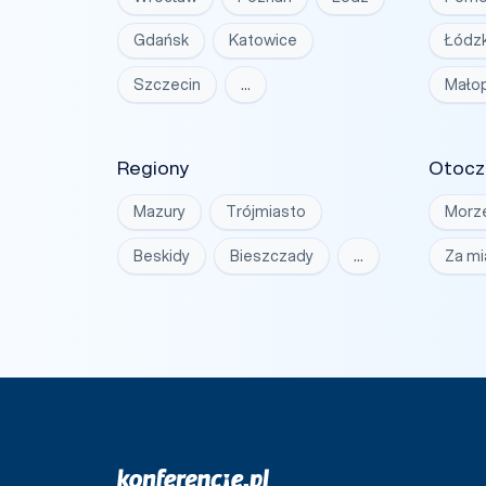
Gdańsk
Katowice
Łódzk
Szczecin
…
Małop
Regiony
Otocz
Mazury
Trójmiasto
Morz
Beskidy
Bieszczady
…
Za m