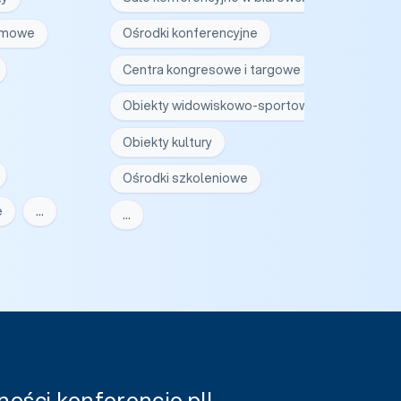
irmowe
Ośrodki konferencyjne
Centra kongresowe i targowe
Obiekty widowiskowo-sportowe
Obiekty kultury
Ośrodki szkoleniowe
e
…
…
ości konferencje.pl!