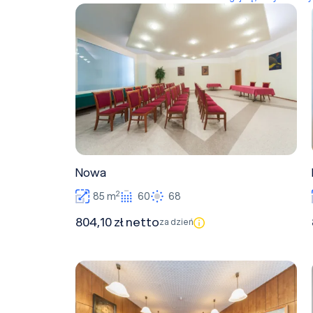
Nowa
Nowa
2
85 m
60
68
804,10 zł netto
za dzień
Purpurowa