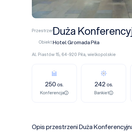
Duża Konferency
Przestrzeń:
Hotel Gromada Piła
Obiekt:
Al. Piastów 15, 64-920
Piła
,
wielkopolskie
250
242
os.
os.
Konferencja
Bankiet
Opis przestrzeni Duża Konferencyjn