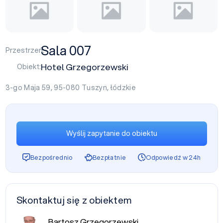
Sala 007
Przestrzeń:
Hotel Grzegorzewski
Obiekt:
3-go Maja 59, 95-080
Tuszyn
,
łódzkie
Wyślij zapytanie do obiektu
Bezpośrednio
Bezpłatnie
Odpowiedź w 24h
Skontaktuj się z obiektem
Bartosz Grzegorzewski