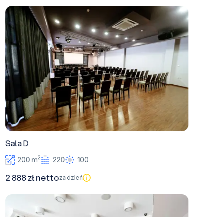
Sala D
Sala D
2
200 m
220
100
2 888 zł netto
za dzień
Sala B