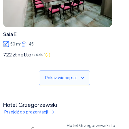
Sala E
2
50 m
45
722 zł netto
za dzień
Pokaż więcej sal
Hotel Grzegorzewski
Przejdź do prezentacji
Hotel Grzegorzewski to