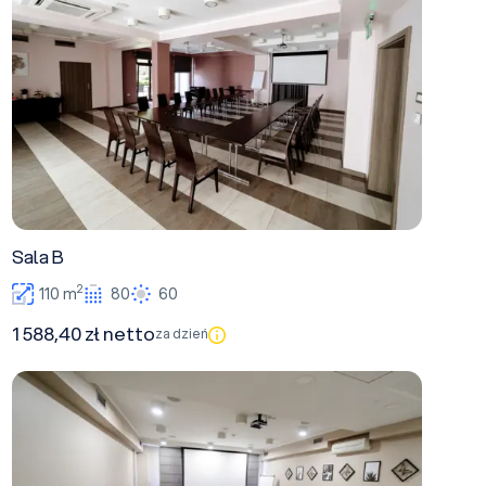
Sala B
2
110 m
80
60
1 588,40 zł netto
za dzień
Sala A