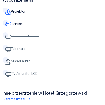
Wyposażenie sali
Projektor
Tablica
Ekran wbudowany
Flipchart
Mikser audio
TV / monitor LCD
Inne przestrzenie w Hotel Grzegorzewski
Parametry sal