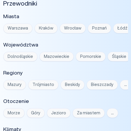
Przewodniki
Miasta
Warszawa
Kraków
Wrocław
Poznań
Łódź
Województwa
Dolnośląskie
Mazowieckie
Pomorskie
Śląskie
Regiony
Mazury
Trójmiasto
Beskidy
Bieszczady
…
Otoczenie
Morze
Góry
Jezioro
Za miastem
…
Klimaty