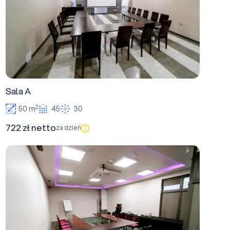
Sala A
2
50 m
45
30
722 zł netto
za dzień
Sala E