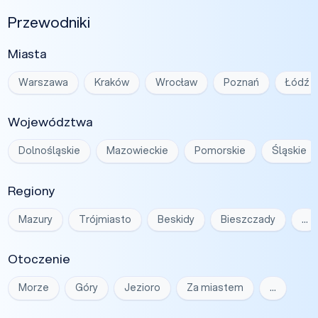
Przewodniki
Miasta
Warszawa
Kraków
Wrocław
Poznań
Łódź
Województwa
Dolnośląskie
Mazowieckie
Pomorskie
Śląskie
Regiony
Mazury
Trójmiasto
Beskidy
Bieszczady
…
Otoczenie
Morze
Góry
Jezioro
Za miastem
…