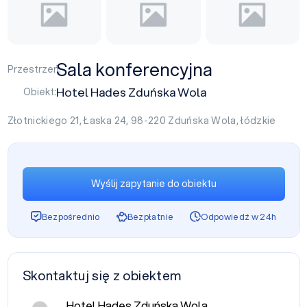
Sala konferencyjna
Przestrzeń:
Hotel Hades Zduńska Wola
Obiekt:
Złotnickiego 21, Łaska 24, 98-220
Zduńska Wola
,
łódzkie
Wyślij zapytanie do obiektu
Bezpośrednio
Bezpłatnie
Odpowiedź w 24h
Skontaktuj się z obiektem
Hotel Hades Zduńska Wola