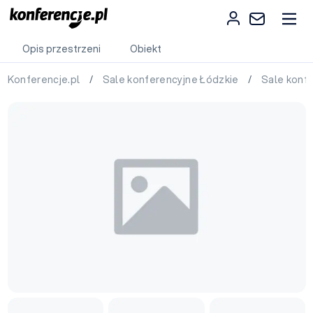
Opis przestrzeni
Obiekt
Konferencje.pl
/
Sale konferencyjne Łódzkie
/
Sale konf