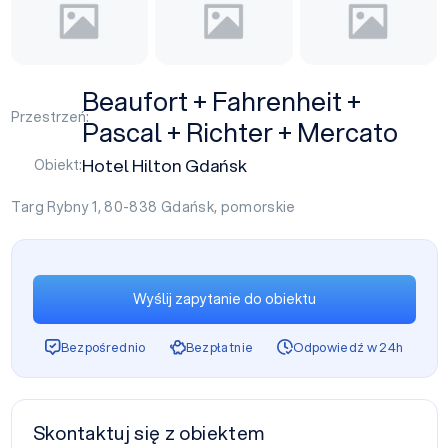
Beaufort + Fahrenheit +
Przestrzeń:
Pascal + Richter + Mercato
Hotel Hilton Gdańsk
Obiekt:
Targ Rybny 1, 80-838
Gdańsk
,
pomorskie
Wyślij zapytanie do obiektu
Bezpośrednio
Bezpłatnie
Odpowiedź w 24h
Skontaktuj się z obiektem