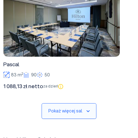
Pascal
2
83 m
90
50
1 088,13 zł netto
za dzień
Pokaż więcej sal