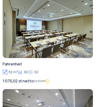
Fahrenheit
2
82 m
90
50
1 075,02 zł netto
za dzień
Pascal