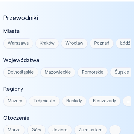
Przewodniki
Miasta
Warszawa
Kraków
Wrocław
Poznań
Łódź
Województwa
Dolnośląskie
Mazowieckie
Pomorskie
Śląskie
Regiony
Mazury
Trójmiasto
Beskidy
Bieszczady
…
Otoczenie
Morze
Góry
Jezioro
Za miastem
…