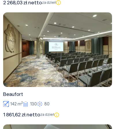
2 268,03 zł netto
za dzień
Beaufort
Beaufort
2
142 m
130
80
1 861,62 zł netto
za dzień
Fahrenheit