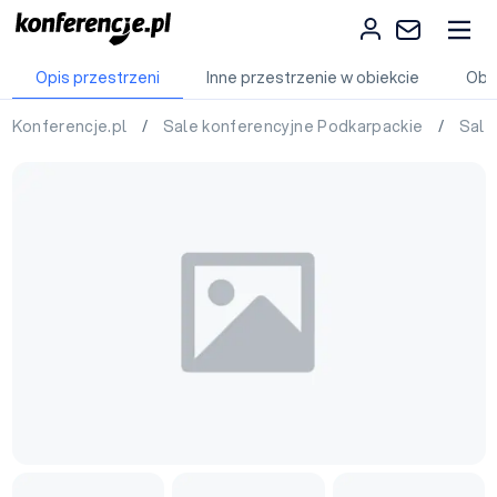
Opis przestrzeni
Inne przestrzenie w obiekcie
Obi
Konferencje.pl
/
Sale konferencyjne Podkarpackie
/
Sale