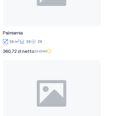
Palmiarnia
2
36 m
36
29
360,72 zł netto
za dzień
Sala konferencyjna nr 6