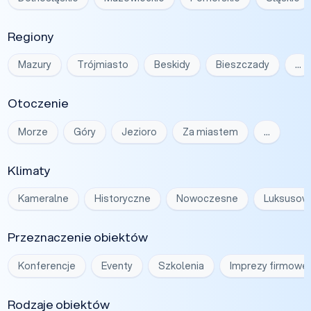
Regiony
Mazury
Trójmiasto
Beskidy
Bieszczady
…
Otoczenie
Morze
Góry
Jezioro
Za miastem
…
Klimaty
Kameralne
Historyczne
Nowoczesne
Luksusow
Przeznaczenie obiektów
Konferencje
Eventy
Szkolenia
Imprezy firmowe
Rodzaje obiektów