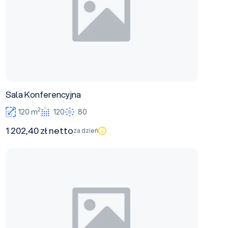
Sala Konferencyjna
2
120 m
120
80
1 202,40 zł netto
za dzień
Palmiarnia