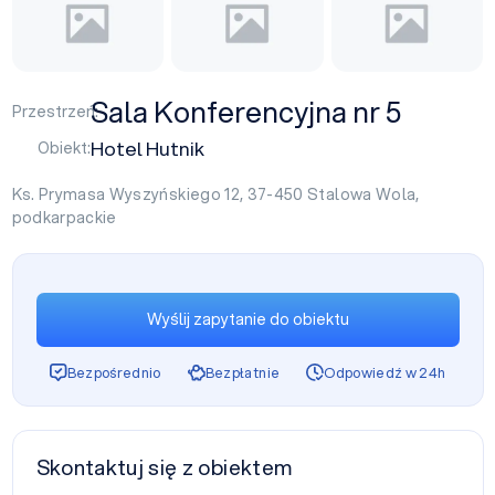
Sala Konferencyjna nr 5
Przestrzeń:
Hotel Hutnik
Obiekt:
Ks. Prymasa Wyszyńskiego 12, 37-450
Stalowa Wola
,
podkarpackie
Wyślij zapytanie do obiektu
Bezpośrednio
Bezpłatnie
Odpowiedź w 24h
Skontaktuj się z obiektem