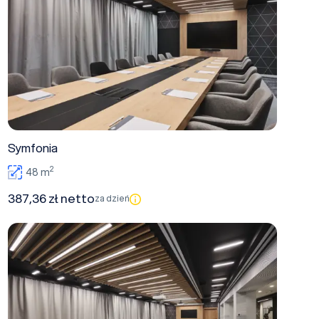
Symfonia
2
48 m
387,36 zł netto
za dzień
Polonez