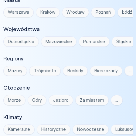
Warszawa
Kraków
Wrocław
Poznań
Łódź
Województwa
Dolnośląskie
Mazowieckie
Pomorskie
Śląskie
Regiony
Mazury
Trójmiasto
Beskidy
Bieszczady
…
Otoczenie
Morze
Góry
Jezioro
Za miastem
…
Klimaty
Kameralne
Historyczne
Nowoczesne
Luksusow