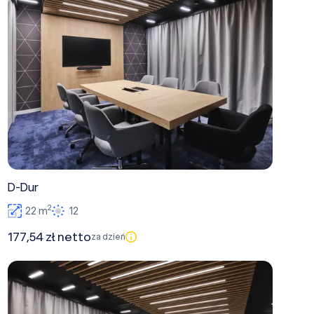
D-Dur
2
22 m
12
177,54 zł netto
za dzień
Symfonia