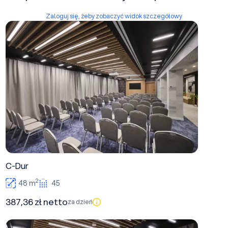
Zaloguj się, żeby zobaczyć widok szczegółowy
C-Dur
C-Dur
2
48 m
45
387,36 zł netto
za dzień
D-Dur