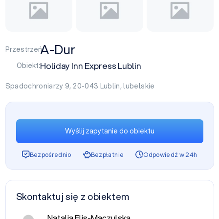
A-Dur
Przestrzeń:
Holiday Inn Express Lublin
Obiekt:
Spadochroniarzy 9, 20-043
Lublin
,
lubelskie
Wyślij zapytanie do obiektu
Bezpośrednio
Bezpłatnie
Odpowiedź w 24h
Skontaktuj się z obiektem
Natalia Flis-Maczulska