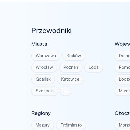
Przewodniki
Miasta
Woje
Warszawa
Kraków
Dolno
Wrocław
Poznań
Łódź
Pomo
Gdańsk
Katowice
Łódzk
Szczecin
…
Małop
Regiony
Otocz
Mazury
Trójmiasto
Morz