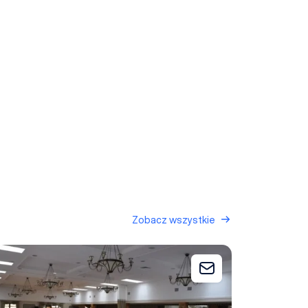
Zobacz wszystkie
niowe Wzgórze
 zapytania
Dodaj do zapytani