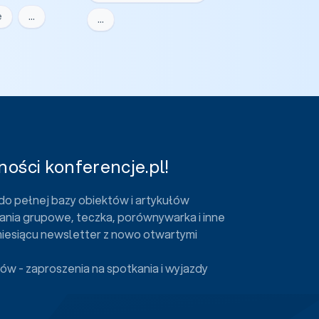
e
…
…
ości konferencje.pl!
do pełnej bazy obiektów i artykułów
ania grupowe, teczka, porównywarka i inne
miesiącu newsletter z nowo otwartymi
ów - zaproszenia na spotkania i wyjazdy