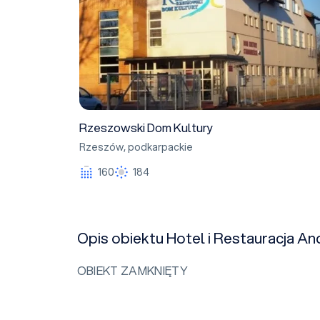
Rzeszowski Dom Kultury
Rzeszów
,
podkarpackie
160
184
Opis obiektu Hotel i Restauracja A
OBIEKT ZAMKNIĘTY