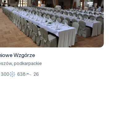
niowe Wzgórze
eszów
,
podkarpackie
300
638
26