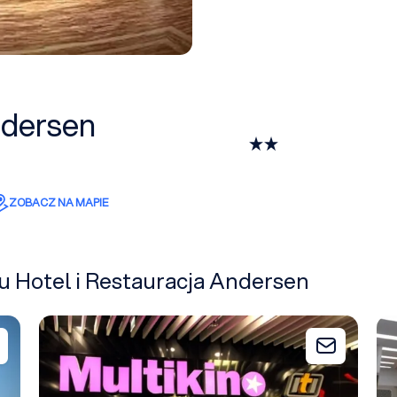
ndersen
ZOBACZ NA MAPIE
żu Hotel i Restauracja Andersen
Multikino Rzeszów
Ja
Dodaj do zapytania
Dodaj do