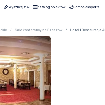
Wyszukaj z AI
Katalog obiektów
Pomoc eksperta
ackie
/
Sale konferencyjne Rzeszów
/ Hotel i Restauracja 