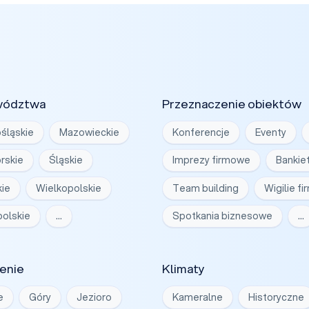
wództwa
Przeznaczenie obiektów
śląskie
Mazowieckie
Konferencje
Eventy
rskie
Śląskie
Imprezy firmowe
Bankie
ie
Wielkopolskie
Team building
Wigilie f
olskie
…
Spotkania biznesowe
…
enie
Klimaty
e
Góry
Jezioro
Kameralne
Historyczne