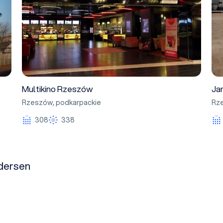
Multikino Rzeszów
Ja
Rzeszów
,
podkarpackie
Rz
308
338
ndersen