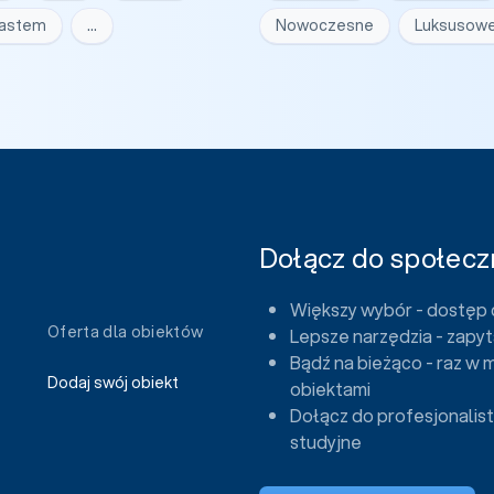
iastem
…
Nowoczesne
Luksusow
Dołącz do społeczn
Większy wybór - dostęp 
Oferta dla obiektów
Lepsze narzędzia - zapyt
Bądź na bieżąco - raz w 
Dodaj swój obiekt
obiektami
Dołącz do profesjonalist
studyjne