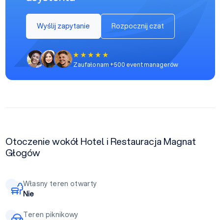
Wyślij zapytanie
Rozpocznij czat
Zaufało nam +500 event managerów
Otoczenie wokół Hotel i Restauracja Magnat
Głogów
Własny teren otwarty
Nie
Teren piknikowy