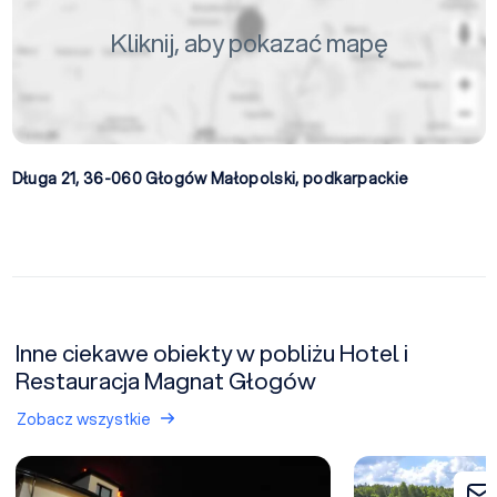
Kliknij, aby pokazać mapę
Długa 21, 36-060
Głogów Małopolski
,
podkarpackie
Inne ciekawe obiekty w pobliżu Hotel i
Restauracja Magnat Głogów
Zobacz wszystkie
Zajazd Pod Borem - OBIEKT ZAMKNIĘTY
Zakład Aktywności