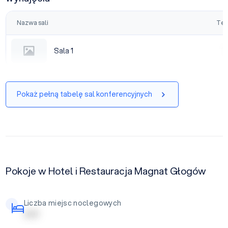
Nazwa sali
Tea
Sala 1
Sala 1
|
Pokaż pełną tabelę sal konferencyjnych
Pokoje w Hotel i Restauracja Magnat Głogów
Liczba miejsc noclegowych
| | | | |