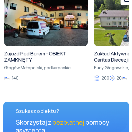
Zajazd Pod Borem - OBIEKT
Zakład Aktywno
ZAMKNIĘTY
Caritas Diecezji
Głogów Małopolski
,
podkarpackie
Budy Głogowskie
,
140
200
20
Szukasz obiektu?
Skorzystaj z
bezpłatnej
pomocy
asystenta