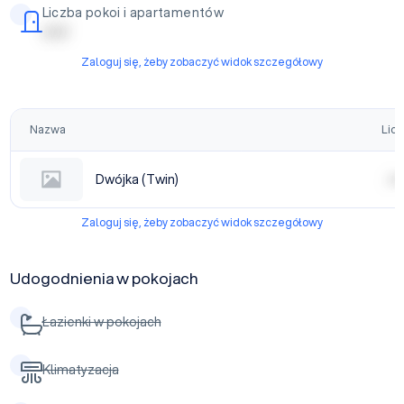
Liczba pokoi i apartamentów
| | | | |
Zaloguj się, żeby zobaczyć widok szczegółowy
Nazwa
Licz
Dwójka (Twin)
| | | |
Zaloguj się, żeby zobaczyć widok szczegółowy
Udogodnienia w pokojach
Łazienki w pokojach
Klimatyzacja