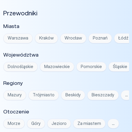
Przewodniki
Miasta
Warszawa
Kraków
Wrocław
Poznań
Łódź
Województwa
Dolnośląskie
Mazowieckie
Pomorskie
Śląskie
Regiony
Mazury
Trójmiasto
Beskidy
Bieszczady
…
Otoczenie
Morze
Góry
Jezioro
Za miastem
…