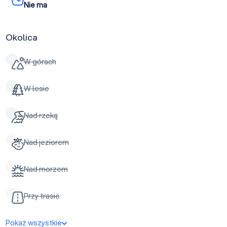
Nie ma
Okolica
W górach
W lesie
Nad rzeką
Nad jeziorem
Nad morzem
Przy trasie
Pokaż wszystkie