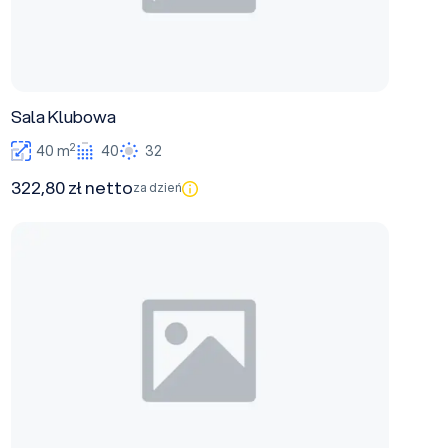
Sala Klubowa
2
40 m
40
32
322,80 zł netto
za dzień
Sala Bankietowa