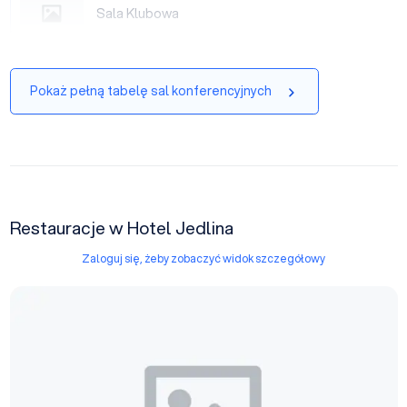
Sala Klubowa
Sala Klubowa
|
Pokaż pełną tabelę sal konferencyjnych
Restauracje w Hotel Jedlina
Zaloguj się, żeby zobaczyć widok szczegółowy