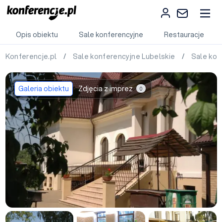
Opis obiektu
Sale konferencyjne
Restauracje
Konferencje.pl
/
Sale konferencyjne Lubelskie
/
Sale kon
Galeria obiektu
Zdjęcia z imprez
0