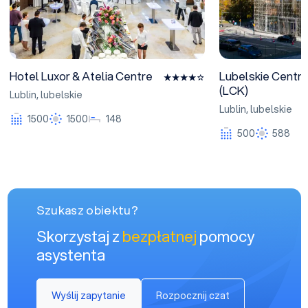
Hotel Luxor & Atelia Centre
Lubelskie Centr
(LCK)
Lublin
,
lubelskie
Lublin
,
lubelskie
1500
1500
148
500
588
Szukasz obiektu?
Skorzystaj z
bezpłatnej
pomocy
asystenta
Wyślij zapytanie
Rozpocznij czat