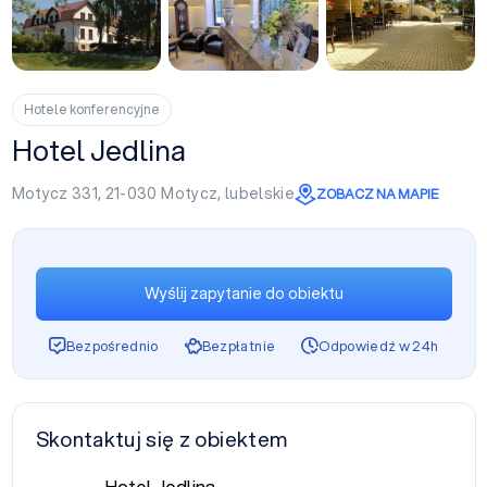
+4
Hotele konferencyjne
Hotel Jedlina
Motycz 331, 21-030
Motycz
,
lubelskie
ZOBACZ NA MAPIE
Wyślij zapytanie do obiektu
Bezpośrednio
Bezpłatnie
Odpowiedź w 24h
Skontaktuj się z obiektem