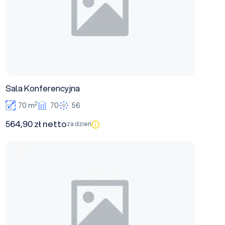
Sala Konferencyjna
2
70 m
70
56
564,90 zł netto
za dzień
Sala Klubowa