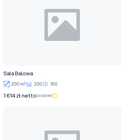
Sala Balowa
2
200 m
200
160
1 614 zł netto
za dzień
Sala Konferencyjna