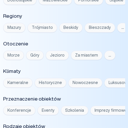
Regiony
Mazury
Trójmiasto
Beskidy
Bieszczady
…
Otoczenie
Morze
Góry
Jezioro
Za miastem
…
Klimaty
Kameralne
Historyczne
Nowoczesne
Luksusow
Przeznaczenie obiektów
Konferencje
Eventy
Szkolenia
Imprezy firmowe
Rodzaje obiektów