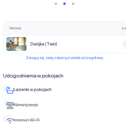
Nazwa
Licz
Dwójka (Twin)
| | | |
Zaloguj się, żeby zobaczyć widok szczegółowy
Udogodnienia w pokojach
Łazienki w pokojach
Klimatyzacja
Internet Wi-Fi