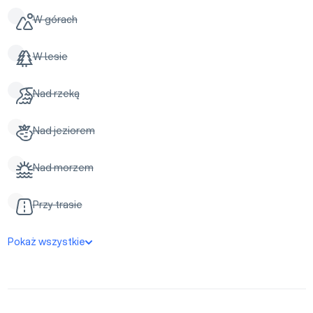
W górach
W lesie
Nad rzeką
Nad jeziorem
Nad morzem
Przy trasie
Pokaż wszystkie