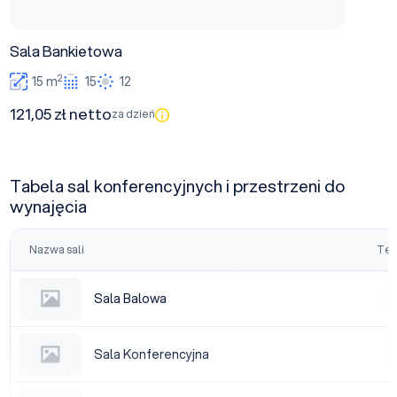
Sala Bankietowa
2
15 m
15
12
121,05 zł netto
za dzień
Tabela sal konferencyjnych i przestrzeni do
wynajęcia
Nazwa sali
Tea
Sala Balowa
Sala Balowa
|
Sala Konferencyjna
Sala Konferencyjna
|