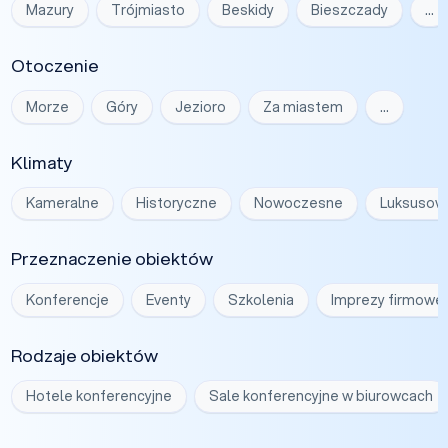
Mazury
Trójmiasto
Beskidy
Bieszczady
…
Otoczenie
Morze
Góry
Jezioro
Za miastem
…
Klimaty
Kameralne
Historyczne
Nowoczesne
Luksusow
Przeznaczenie obiektów
Konferencje
Eventy
Szkolenia
Imprezy firmowe
Rodzaje obiektów
Hotele konferencyjne
Sale konferencyjne w biurowcach