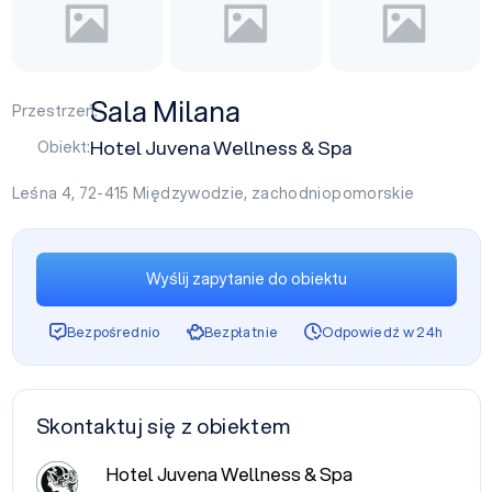
Sala Milana
Przestrzeń:
Hotel Juvena Wellness & Spa
Obiekt:
Leśna 4, 72-415
Międzywodzie
,
zachodniopomorskie
Wyślij zapytanie do obiektu
Bezpośrednio
Bezpłatnie
Odpowiedź w 24h
Skontaktuj się z obiektem
Hotel Juvena Wellness & Spa