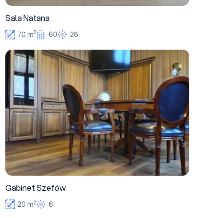
Sala Natana
2
70 m
60
28
Gabinet Szefów
Gabinet Szefów
2
20 m
6