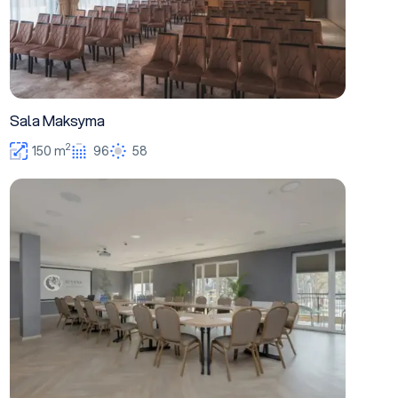
Sala Maksyma
2
150 m
96
58
Sala Natana