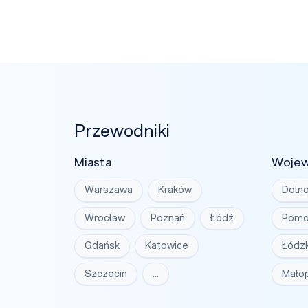
Przewodniki
Miasta
Woje
Warszawa
Kraków
Dolno
Wrocław
Poznań
Łódź
Pomo
Gdańsk
Katowice
Łódzk
Szczecin
…
Małop