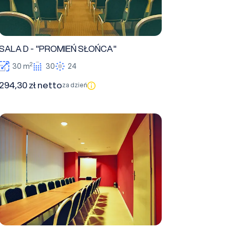
SALA D - "PROMIEŃ SŁOŃCA"
2
30 m
30
24
294,30 zł netto
za dzień
SALA E - "GŁĘBIA PURPURY"