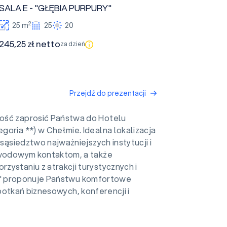
SALA E - "GŁĘBIA PURPURY"
2
25 m
25
20
245,25 zł netto
za dzień
Przejdź do prezentacji
ość zaprosić Państwa do Hotelu
oria **) w Chełmie. Idealna lokalizacja
e sąsiedztwo najważniejszych instytucji i
awodowym kontaktom, a także
ystaniu z atrakcji turystycznych i
A" proponuje Państwu komfortowe
potkań biznesowych, konferencji i