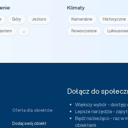
enie
Klimaty
e
Góry
Jezioro
Kameralne
Historyczne
iastem
…
Nowoczesne
Luksusow
Dołącz do społeczn
Większy wybór - dostęp 
Oferta dla obiektów
Lepsze narzędzia - zapyt
Bądź na bieżąco - raz w 
Dodaj swój obiekt
obiektami