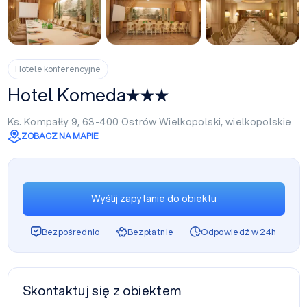
+5
Hotele konferencyjne
Hotel Komeda
Ks. Kompałły 9, 63-400
Ostrów Wielkopolski
,
wielkopolskie
ZOBACZ NA MAPIE
Wyślij zapytanie do obiektu
Bezpośrednio
Bezpłatnie
Odpowiedź w 24h
Skontaktuj się z obiektem