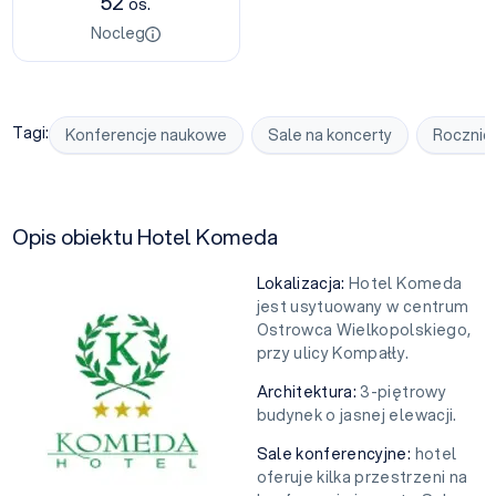
52
os.
Nocleg
Tagi:
Konferencje naukowe
Sale na koncerty
Rocznic
Opis obiektu Hotel Komeda
Lokalizacja:
Hotel Komeda
jest usytuowany w centrum
Ostrowca Wielkopolskiego,
przy ulicy Kompałły.
Architektura:
3-piętrowy
budynek o jasnej elewacji.
Sale konferencyjne:
hotel
oferuje kilka przestrzeni na