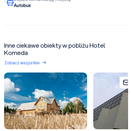
Autobus
Inne ciekawe obiekty w pobliżu Hotel
Komeda
Zobacz wszystkie
Żywy Skansen – Centrum Folkloru Polskiego w Nagawkach (zamkn
Teatr Muzyczny w 