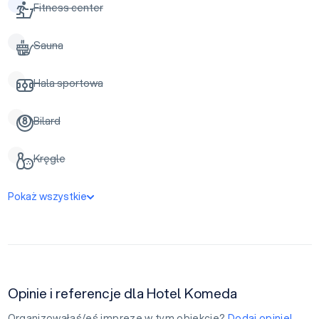
Fitness center
Sauna
Hala sportowa
Bilard
Kręgle
Pokaż wszystkie
Opinie i referencje dla Hotel Komeda
Organizowałaś/eś imprezę w tym obiekcie?
Dodaj opinię!