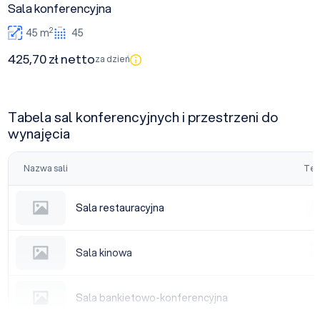
Sala konferencyjna
2
45 m
45
425,70 zł netto
za dzień
Tabela sal konferencyjnych i przestrzeni do
wynajęcia
Nazwa sali
Tea
Sala restauracyjna
Sala restauracyjna
|
Sala kinowa
Sala kinowa
|
Sala bankietowo-konferencyjna
Sala bankietowo-konferencyjna
|