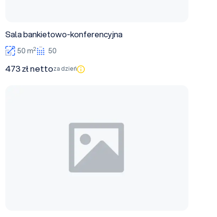
Sala bankietowo-konferencyjna
2
50 m
50
473 zł netto
za dzień
Sala konferencyjna