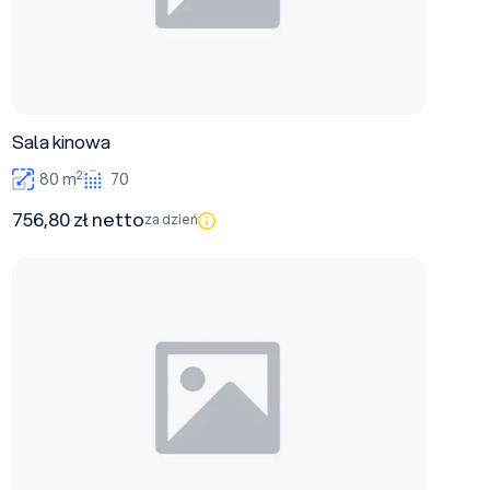
Sala kinowa
2
80 m
70
756,80 zł netto
za dzień
Sala bankietowo-konferencyjna