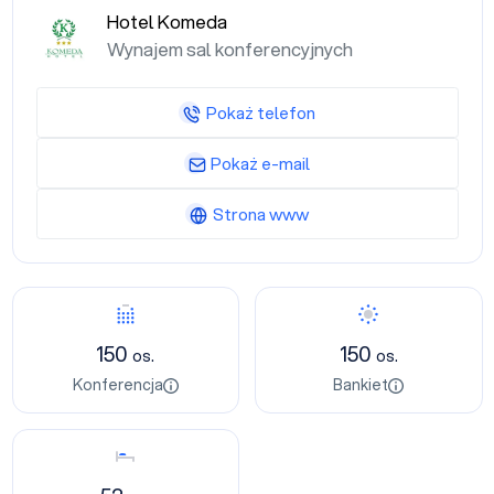
Hotel Komeda
Wynajem sal konferencyjnych
Pokaż telefon
Pokaż e-mail
Strona www
Konferencja
Bankiet
150
150
os.
os.
Konferencja
Bankiet
Nocleg