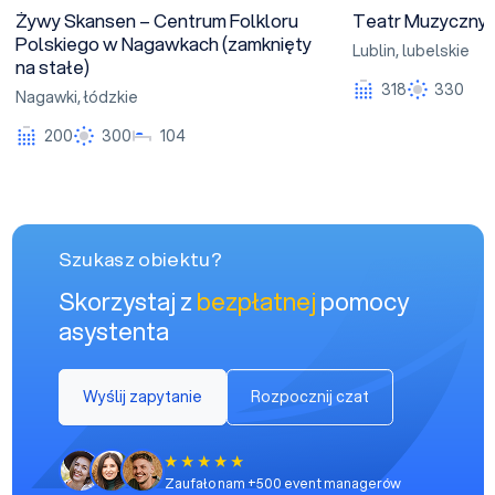
Żywy Skansen – Centrum Folkloru
Teatr Muzyczny w
Polskiego w Nagawkach (zamknięty
Lublin
,
lubelskie
na stałe)
318
330
Nagawki
,
łódzkie
200
300
104
Szukasz obiektu?
Skorzystaj z
bezpłatnej
pomocy
asystenta
Wyślij zapytanie
Rozpocznij czat
Zaufało nam +500 event managerów