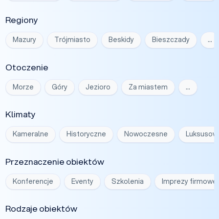
Regiony
Mazury
Trójmiasto
Beskidy
Bieszczady
…
Otoczenie
Morze
Góry
Jezioro
Za miastem
…
Klimaty
Kameralne
Historyczne
Nowoczesne
Luksusow
Przeznaczenie obiektów
Konferencje
Eventy
Szkolenia
Imprezy firmowe
Rodzaje obiektów