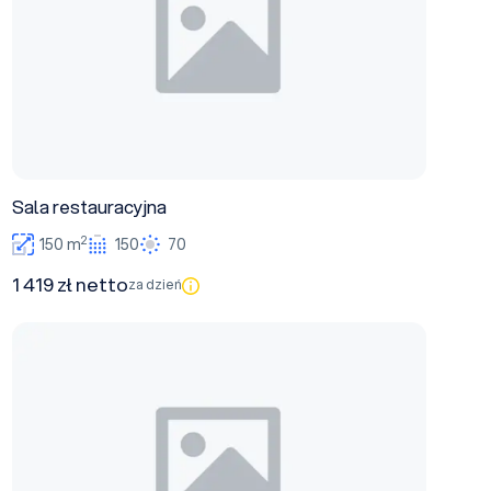
Sala restauracyjna
2
150 m
150
70
1 419 zł netto
za dzień
Sala kinowa