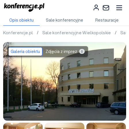
Opis obiektu
Sale konferencyjne
Restauracje
Konferencje.pl
/
Sale konferencyjne Wielkopolskie
/
Sal
Galeria obiektu
Zdjęcia z imprez
0