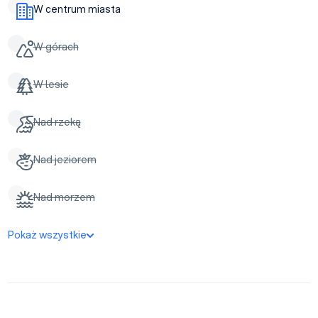
W centrum miasta
W górach
W lesie
Nad rzeką
Nad jeziorem
Nad morzem
Pokaż wszystkie